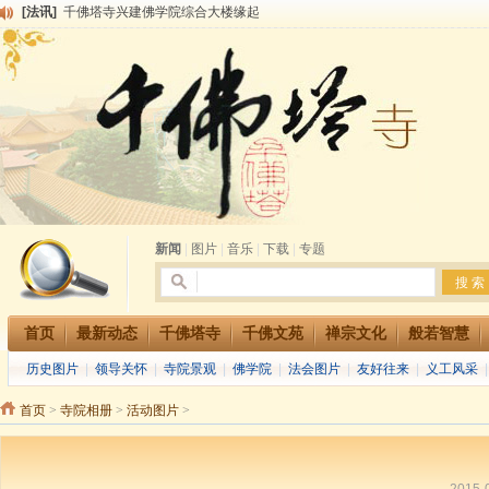
[法讯]
千佛塔寺兴建佛学院综合大楼缘起
[法讯]
共赴华藏世界 进入最后七天倒计时 殊胜华严法会 快快同享富贵庄严海
[法讯]
千佛塔寺阅藏堂周末阅藏报名通知
[法讯]
清明节祭祖报恩地藏法会
[法讯]
本寺方丈上明下慧尼和尚开讲《六祖坛经》
[法讯]
2015-3-26师父于法堂对大众的开示
[法讯]
广东千佛塔寺云门佛学院女众部 2016年招生简章
[法讯]
恭请海涛法师莅临千佛塔寺弘法
[法讯]
2014年七月大法会 祈福息灾地藏七 冥阳两利普渡群蒙盂兰盆
[法讯]
千佛塔寺云门佛学院女众部2014年招生简章
新闻
|
图片
|
音乐
|
下载
|
专题
首页
最新动态
千佛塔寺
千佛文苑
禅宗文化
般若智慧
历史图片
|
领导关怀
|
寺院景观
|
佛学院
|
法会图片
|
友好往来
|
义工风采
首页
>
寺院相册
>
活动图片
>