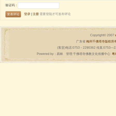
Copyright© 2007
广东省
梅州千佛塔寺版权所
(客堂)电话:0753－2290362 传真:0753—
Powered by：
易林
管理:千佛塔寺佛教文化传播中心
粤I