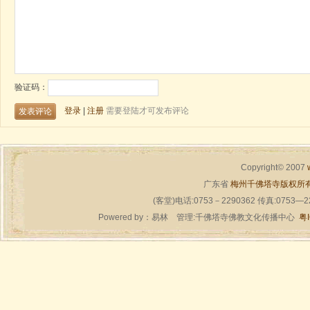
Copyright© 2007
广东省
梅州千佛塔寺版权所
(客堂)电话:0753－2290362 传真:0753—
Powered by：
易林
管理:千佛塔寺佛教文化传播中心
粤I