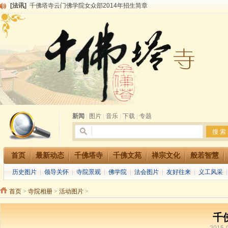
[法讯]
千佛塔寺云门佛学院女众部2014年招生简章
[法讯]
千佛塔寺兴建佛学院综合大楼缘起
[法讯]
共赴华藏世界 进入最后七天倒计时 殊胜华严法会 快快同享富贵庄严海
[法讯]
千佛塔寺阅藏堂周末阅藏报名通知
[法讯]
清明节祭祖报恩地藏法会
[法讯]
本寺方丈上明下慧尼和尚开讲《六祖坛经》
[法讯]
2015-3-26师父于法堂对大众的开示
[法讯]
广东千佛塔寺云门佛学院女众部 2016年招生简章
[法讯]
恭请海涛法师莅临千佛塔寺弘法
[法讯]
2014年七月大法会 祈福息灾地藏七 冥阳两利普渡群蒙盂兰盆
新闻
|
图片
|
音乐
|
下载
|
专题
首页
最新动态
千佛塔寺
千佛文苑
禅宗文化
般若智慧
历史图片
|
领导关怀
|
寺院景观
|
佛学院
|
法会图片
|
友好往来
|
义工风采
首页
>
寺院相册
>
活动图片
>
千