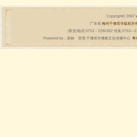
Copyright© 2007
广东省
梅州千佛塔寺版权所
(客堂)电话:0753－2290362 传真:0753—
Powered by：
易林
管理:千佛塔寺佛教文化传播中心
粤I