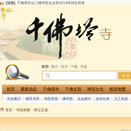
[法讯]
千佛塔寺兴建佛学院综合大楼缘起
[法讯]
共赴华藏世界 进入最后七天倒计时 殊胜华严法会 快快同享富贵庄严海
[法讯]
千佛塔寺阅藏堂周末阅藏报名通知
[法讯]
清明节祭祖报恩地藏法会
[法讯]
本寺方丈上明下慧尼和尚开讲《六祖坛经》
[法讯]
2015-3-26师父于法堂对大众的开示
[法讯]
广东千佛塔寺云门佛学院女众部 2016年招生简章
[法讯]
恭请海涛法师莅临千佛塔寺弘法
[法讯]
2014年七月大法会 祈福息灾地藏七 冥阳两利普渡群蒙盂兰盆
新闻
|
图片
|
音乐
|
下载
|
专题
首页
最新动态
千佛塔寺
千佛文苑
禅宗文化
般若智慧
历史图片
|
领导关怀
|
寺院景观
|
佛学院
|
法会图片
|
友好往来
|
义工风采
首页
>
寺院相册
>
师父足迹
>