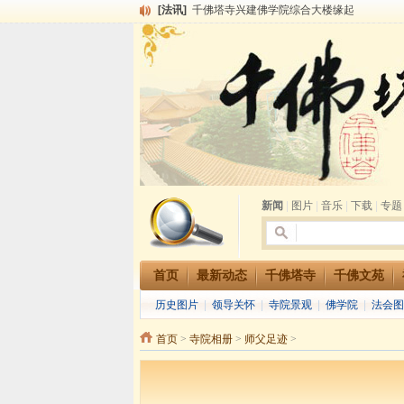
[法讯]
千佛塔寺兴建佛学院综合大楼缘起
[法讯]
共赴华藏世界 进入最后七天倒计时 殊胜华严
[法讯]
千佛塔寺阅藏堂周末阅藏报名通知
[法讯]
清明节祭祖报恩地藏法会
[法讯]
本寺方丈上明下慧尼和尚开讲《六祖坛经》
[法讯]
2015-3-26师父于法堂对大众的开示
[法讯]
广东千佛塔寺云门佛学院女众部 2016年招
[法讯]
恭请海涛法师莅临千佛塔寺弘法
[法讯]
2014年七月大法会 祈福息灾地藏七 冥阳
[法讯]
千佛塔寺云门佛学院女众部2014年招生简章
新闻
|
图片
|
音乐
|
下载
|
专题
首页
最新动态
千佛塔寺
千佛文苑
历史图片
|
领导关怀
|
寺院景观
|
佛学院
|
法会图
首页
>
寺院相册
>
师父足迹
>