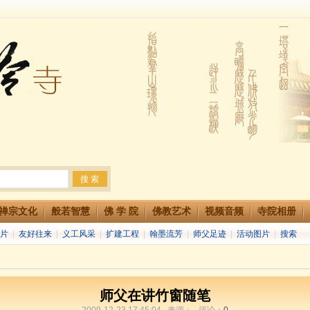
法会 快快同享富贵庄严海
生简章
两利普渡群蒙盂兰盆
禅宗文化
般若智慧
佛 学 院
佛教艺术
视频音频
寺院相册
片
|
友好往来
|
义工风采
|
扩建工程
|
翰墨流芳
|
师父足迹
|
活动图片
|
搜索
师父在讲竹窗随笔