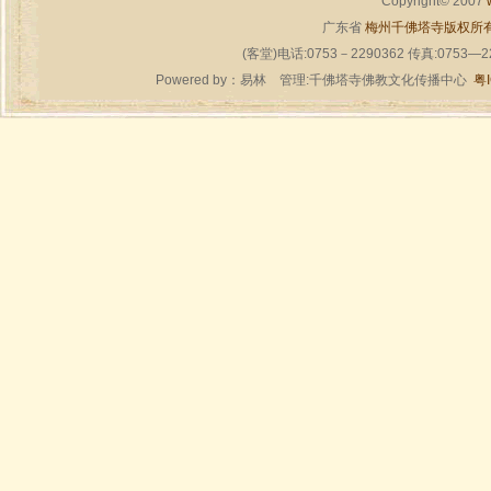
Copyright© 2007
广东省
梅州千佛塔寺版权所
(客堂)电话:0753－2290362 传真:0753—
Powered by：
易林
管理:千佛塔寺佛教文化传播中心
粤I