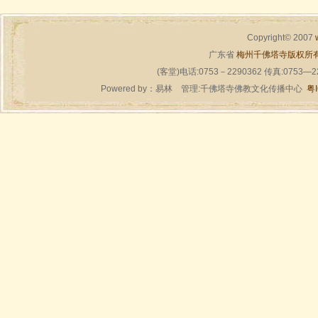
Copyright© 2007
广东省
梅州千佛塔寺版权所
(客堂)电话:0753－2290362 传真:0753—
Powered by：
易林
管理:千佛塔寺佛教文化传播中心
粤I