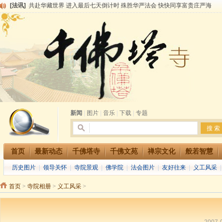
[法讯]
共赴华藏世界 进入最后七天倒计时 殊胜华严法会 快快同享富贵庄严海
[法讯]
千佛塔寺阅藏堂周末阅藏报名通知
[法讯]
清明节祭祖报恩地藏法会
[法讯]
本寺方丈上明下慧尼和尚开讲《六祖坛经》
[法讯]
2015-3-26师父于法堂对大众的开示
[法讯]
广东千佛塔寺云门佛学院女众部 2016年招生简章
[法讯]
恭请海涛法师莅临千佛塔寺弘法
[法讯]
2014年七月大法会 祈福息灾地藏七 冥阳两利普渡群蒙盂兰盆
[法讯]
千佛塔寺云门佛学院女众部2014年招生简章
[法讯]
千佛塔寺兴建佛学院综合大楼缘起
新闻
|
图片
|
音乐
|
下载
|
专题
首页
最新动态
千佛塔寺
千佛文苑
禅宗文化
般若智慧
历史图片
|
领导关怀
|
寺院景观
|
佛学院
|
法会图片
|
友好往来
|
义工风采
首页
>
寺院相册
>
义工风采
>