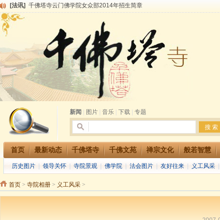
[法讯]
千佛塔寺云门佛学院女众部2014年招生简章
[法讯]
千佛塔寺兴建佛学院综合大楼缘起
[法讯]
共赴华藏世界 进入最后七天倒计时 殊胜华严法会 快快同享富贵庄严海
[法讯]
千佛塔寺阅藏堂周末阅藏报名通知
[法讯]
清明节祭祖报恩地藏法会
[法讯]
本寺方丈上明下慧尼和尚开讲《六祖坛经》
[法讯]
2015-3-26师父于法堂对大众的开示
[法讯]
广东千佛塔寺云门佛学院女众部 2016年招生简章
[法讯]
恭请海涛法师莅临千佛塔寺弘法
[法讯]
2014年七月大法会 祈福息灾地藏七 冥阳两利普渡群蒙盂兰盆
新闻
|
图片
|
音乐
|
下载
|
专题
首页
最新动态
千佛塔寺
千佛文苑
禅宗文化
般若智慧
历史图片
|
领导关怀
|
寺院景观
|
佛学院
|
法会图片
|
友好往来
|
义工风采
首页
>
寺院相册
>
义工风采
>