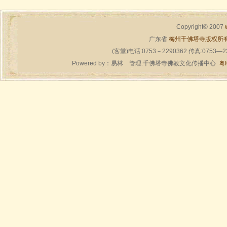
Copyright© 2007
广东省
梅州千佛塔寺版权所
(客堂)电话:0753－2290362 传真:0753—
Powered by：
易林
管理:千佛塔寺佛教文化传播中心
粤I