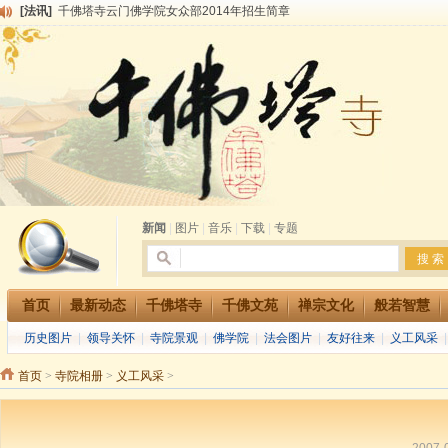
[法讯]
千佛塔寺云门佛学院女众部2014年招生简章
[法讯]
千佛塔寺兴建佛学院综合大楼缘起
[法讯]
共赴华藏世界 进入最后七天倒计时 殊胜华严法会 快快同享富贵庄严海
[法讯]
千佛塔寺阅藏堂周末阅藏报名通知
[法讯]
清明节祭祖报恩地藏法会
[法讯]
本寺方丈上明下慧尼和尚开讲《六祖坛经》
[法讯]
2015-3-26师父于法堂对大众的开示
[法讯]
广东千佛塔寺云门佛学院女众部 2016年招生简章
[法讯]
恭请海涛法师莅临千佛塔寺弘法
[法讯]
2014年七月大法会 祈福息灾地藏七 冥阳两利普渡群蒙盂兰盆
新闻
|
图片
|
音乐
|
下载
|
专题
首页
最新动态
千佛塔寺
千佛文苑
禅宗文化
般若智慧
历史图片
|
领导关怀
|
寺院景观
|
佛学院
|
法会图片
|
友好往来
|
义工风采
首页
>
寺院相册
>
义工风采
>