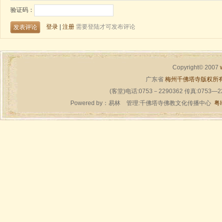
Copyright© 2007
广东省
梅州千佛塔寺版权所
(客堂)电话:0753－2290362 传真:0753—
Powered by：
易林
管理:千佛塔寺佛教文化传播中心
粤I