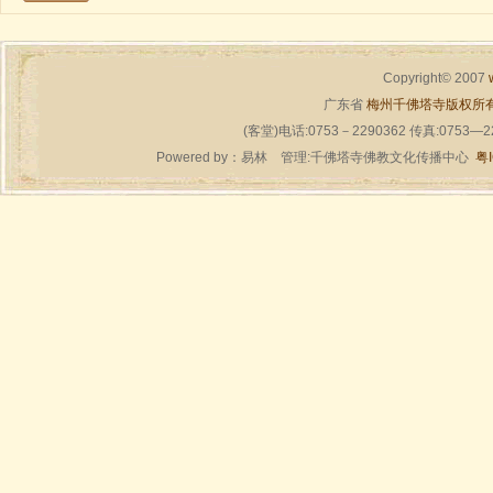
Copyright© 2007
广东省
梅州千佛塔寺版权所
(客堂)电话:0753－2290362 传真:0753—
Powered by：
易林
管理:千佛塔寺佛教文化传播中心
粤I