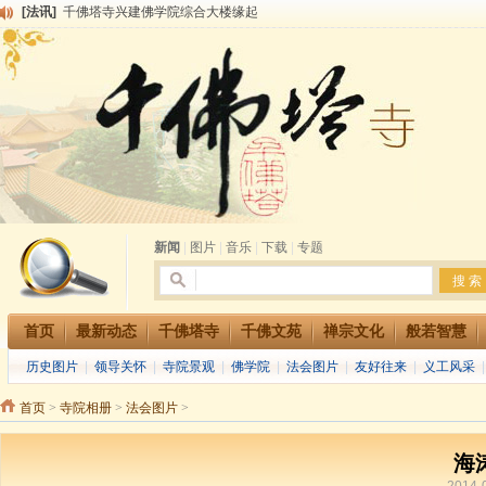
[法讯]
千佛塔寺兴建佛学院综合大楼缘起
[法讯]
共赴华藏世界 进入最后七天倒计时 殊胜华严法会 快快同享富贵庄严海
[法讯]
千佛塔寺阅藏堂周末阅藏报名通知
[法讯]
清明节祭祖报恩地藏法会
[法讯]
本寺方丈上明下慧尼和尚开讲《六祖坛经》
[法讯]
2015-3-26师父于法堂对大众的开示
[法讯]
广东千佛塔寺云门佛学院女众部 2016年招生简章
[法讯]
恭请海涛法师莅临千佛塔寺弘法
[法讯]
2014年七月大法会 祈福息灾地藏七 冥阳两利普渡群蒙盂兰盆
[法讯]
千佛塔寺云门佛学院女众部2014年招生简章
新闻
|
图片
|
音乐
|
下载
|
专题
首页
最新动态
千佛塔寺
千佛文苑
禅宗文化
般若智慧
历史图片
|
领导关怀
|
寺院景观
|
佛学院
|
法会图片
|
友好往来
|
义工风采
首页
>
寺院相册
>
法会图片
>
海