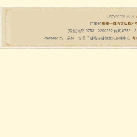
Copyright© 2007
广东省
梅州千佛塔寺版权所
(客堂)电话:0753－2290362 传真:0753—
Powered by：
易林
管理:千佛塔寺佛教文化传播中心
粤I