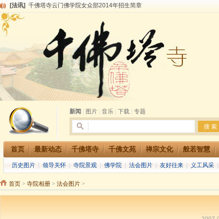
[法讯]
千佛塔寺云门佛学院女众部2014年招生简章
[法讯]
千佛塔寺兴建佛学院综合大楼缘起
[法讯]
共赴华藏世界 进入最后七天倒计时 殊胜华严法会 快快同享富贵庄严海
[法讯]
千佛塔寺阅藏堂周末阅藏报名通知
[法讯]
清明节祭祖报恩地藏法会
[法讯]
本寺方丈上明下慧尼和尚开讲《六祖坛经》
[法讯]
2015-3-26师父于法堂对大众的开示
[法讯]
广东千佛塔寺云门佛学院女众部 2016年招生简章
[法讯]
恭请海涛法师莅临千佛塔寺弘法
[法讯]
2014年七月大法会 祈福息灾地藏七 冥阳两利普渡群蒙盂兰盆
新闻
|
图片
|
音乐
|
下载
|
专题
首页
最新动态
千佛塔寺
千佛文苑
禅宗文化
般若智慧
历史图片
|
领导关怀
|
寺院景观
|
佛学院
|
法会图片
|
友好往来
|
义工风采
首页
>
寺院相册
>
法会图片
>