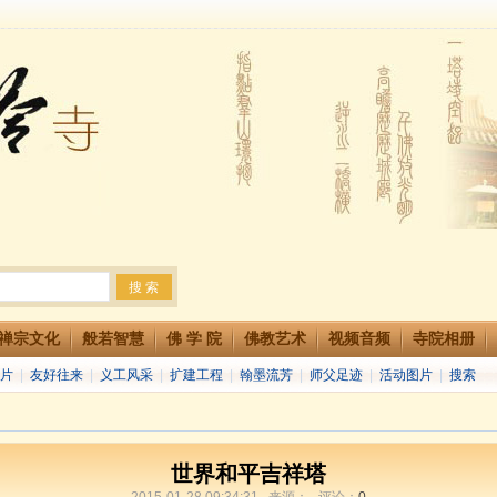
法会 快快同享富贵庄严海
生简章
两利普渡群蒙盂兰盆
禅宗文化
般若智慧
佛 学 院
佛教艺术
视频音频
寺院相册
片
|
友好往来
|
义工风采
|
扩建工程
|
翰墨流芳
|
师父足迹
|
活动图片
|
搜索
世界和平吉祥塔