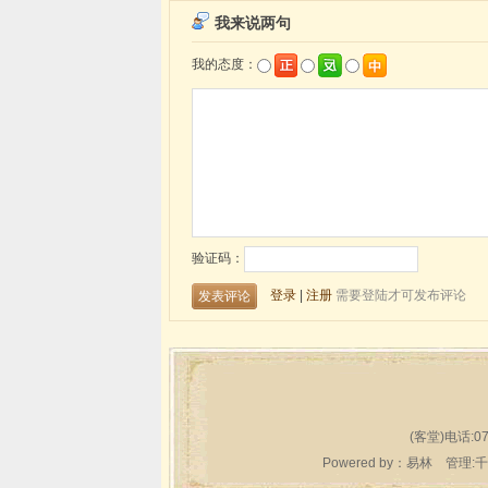
(客堂)电话:07
Powered by：
易林
管理:千