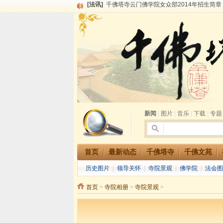
[法讯]
千佛塔寺兴建佛学院综合大楼缘起
[法讯]
共赴华藏世界 进入最后七天倒计时 殊胜华严
[法讯]
千佛塔寺阅藏堂周末阅藏报名通知
[法讯]
清明节祭祖报恩地藏法会
[法讯]
本寺方丈上明下慧尼和尚开讲《六祖坛经》
[法讯]
2015-3-26师父于法堂对大众的开示
[法讯]
广东千佛塔寺云门佛学院女众部 2016年招
[法讯]
恭请海涛法师莅临千佛塔寺弘法
[法讯]
2014年七月大法会 祈福息灾地藏七 冥阳
[法讯]
千佛塔寺云门佛学院女众部2014年招生简章
新闻
|
图片
|
音乐
|
下载
|
专题
首页
最新动态
千佛塔寺
千佛文苑
历史图片
|
领导关怀
|
寺院景观
|
佛学院
|
法会图
首页
>
寺院相册
>
寺院景观
>