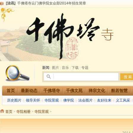
[法讯]
千佛塔寺云门佛学院女众部2014年招生简章
[法讯]
千佛塔寺兴建佛学院综合大楼缘起
[法讯]
共赴华藏世界 进入最后七天倒计时 殊胜华严法会 快快同享富贵庄严海
[法讯]
千佛塔寺阅藏堂周末阅藏报名通知
[法讯]
清明节祭祖报恩地藏法会
[法讯]
本寺方丈上明下慧尼和尚开讲《六祖坛经》
[法讯]
2015-3-26师父于法堂对大众的开示
[法讯]
广东千佛塔寺云门佛学院女众部 2016年招生简章
[法讯]
恭请海涛法师莅临千佛塔寺弘法
[法讯]
2014年七月大法会 祈福息灾地藏七 冥阳两利普渡群蒙盂兰盆
新闻
|
图片
|
音乐
|
下载
|
专题
首页
最新动态
千佛塔寺
千佛文苑
禅宗文化
般若智慧
历史图片
|
领导关怀
|
寺院景观
|
佛学院
|
法会图片
|
友好往来
|
义工风采
首页
>
寺院相册
>
寺院景观
>