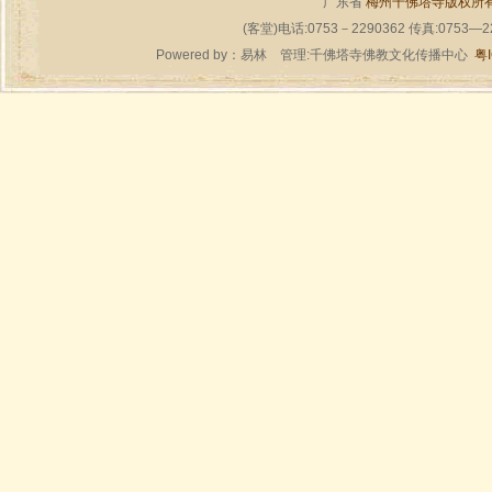
广东省
梅州千佛塔寺版权所
(客堂)电话:0753－2290362 传真:0753—
Powered by：
易林
管理:千佛塔寺佛教文化传播中心
粤I