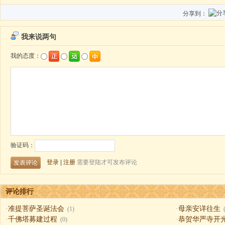
分享到：
评论排行
·
准提菩萨圣诞法会
·
母亲安详往生
(1)
·
千佛塔募建过程
·
恭贺华严寺开
(0)