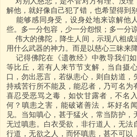
对别人慈悲，是不管对方有理、没理
解他，就好像自己犯了错，也希望得到
能够感同身受，设身处地来谅解他人
些。多一分包容，少一分怨恨；多一分
伟大的佛陀，降生人间，示现八相成
用什么武器的神力。而是以慈心三昧来
记得佛陀在《遗教经》中教导我们如
等比丘，若有人来节节支解，当自摄
口，勿出恶言，若纵恚心，则自妨道，
持戒苦行所不能及，能忍者，乃可名为
喜忍受恶骂之毒，如饮甘露者，不名
何？嗔恚之害，能破诸善法，坏好名
见。当知嗔心，甚于猛火，常当防护，
无过嗔恚。白衣受欲，非行道人，无法
行道，无欲之人，而怀嗔恚，甚不可以