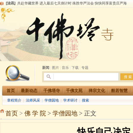
[法讯]
共赴华藏世界 进入最后七天倒计时 殊胜华严法会 快快同享富贵庄严海
[法讯]
千佛塔寺阅藏堂周末阅藏报名通知
[法讯]
清明节祭祖报恩地藏法会
[法讯]
本寺方丈上明下慧尼和尚开讲《六祖坛经》
[法讯]
2015-3-26师父于法堂对大众的开示
[法讯]
广东千佛塔寺云门佛学院女众部 2016年招生简章
[法讯]
恭请海涛法师莅临千佛塔寺弘法
[法讯]
2014年七月大法会 祈福息灾地藏七 冥阳两利普渡群蒙盂兰盆
[法讯]
千佛塔寺云门佛学院女众部2014年招生简章
[法讯]
千佛塔寺兴建佛学院综合大楼缘起
新闻
|
图片
|
音乐
|
下载
|
专题
首页
最新动态
千佛塔寺
千佛文苑
禅宗文化
般若智慧
章程简介
|
法师风采
|
学僧园地
|
学术研讨
|
搜索
首页
>
佛 学 院
>
学僧园地
> 正文
快乐自己决定