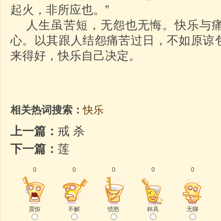
起火，非所应也。”
人生虽苦短，无怨也无悔。快乐与痛
心。以其跟人结怨痛苦过日，不如原谅
来得好，快乐自己决定。
相关热词搜索：
快乐
上一篇：
戒 杀
下一篇：
莲
0
0
0
0
0
震惊
不解
愤怒
杯具
无聊