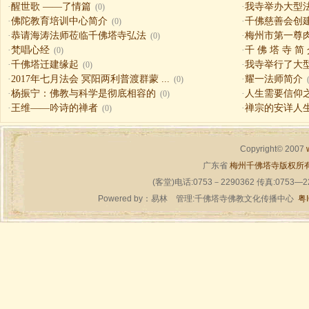
·
醒世歌 ——了情篇
·
我寺举办大型
(0)
·
佛陀教育培训中心简介
·
千佛慈善会创
(0)
·
恭请海涛法师莅临千佛塔寺弘法
·
梅州市第一尊
(0)
·
梵唱心经
·
千 佛 塔 寺 简
(0)
·
千佛塔迁建缘起
·
我寺举行了大
(0)
·
2017年七月法会 冥阳两利普渡群蒙 ...
·
耀一法师简介
(0)
·
杨振宁：佛教与科学是彻底相容的
·
人生需要信仰之一（
(0)
·
王维——吟诗的禅者
·
禅宗的安详人
(0)
Copyright© 2007
广东省
梅州千佛塔寺版权所
(客堂)电话:0753－2290362 传真:0753—
Powered by：
易林
管理:千佛塔寺佛教文化传播中心
粤I