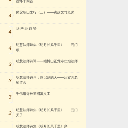
感怀十四首
师父朝山之行（三）——访赵文竹老师
4
华 严 经 诗 赞
4
明慧法师诗集《明月长风千里》——云门
4
颂
明慧法师诗词——赠博山正觉寺仁炟法师
3
明慧法师诗词：调记鹧鸪天——汪宾芳老
3
师留念
千佛塔寺长期招募义工
3
明慧法师诗集《明月长风千里》——云门
2
天子
明慧法师诗集《明月长风千里》序