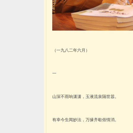
（一九八二年六月）
一
山深不雨响潇潇，玉液流泉隔世嚣。
有幸今生闻妙法，万缘齐歇俗情消。