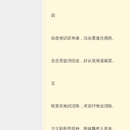
四
似曾相识叹奇缘，法会重逢岂偶然。
念念菩提消旧业，好从觉海漫栽莲。
五
暗里衣袍拭泪珠，求哀忏悔业消除。
尘尘刹刹菩提种，瓶钵飘然入道途。