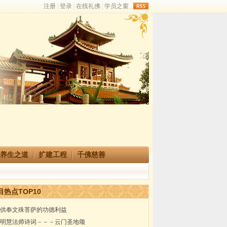
rss
养生之道
扩建工程
千佛慈善
目热点TOP10
供奉文殊菩萨的功德利益
明慧法师诗词－－－云门圣地颂