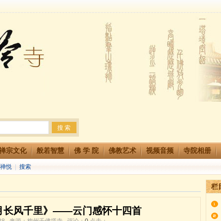
法会 快快同享富贵庄严海
生简章
两利普渡群蒙盂兰盆
禅宗文化
般若智慧
佛 学 院
佛教艺术
视频音频
寺院相册
禅悦
|
搜索
栏
月长风千里》——云门感怀十四首