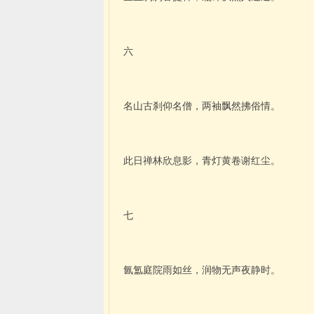
六
名山古刹仰名僧，两袖飘然拂俗情。
此日禅林欣息影，青灯黄卷谢红尘。
七
氤氲庭院雨如丝，润物无声夜静时。