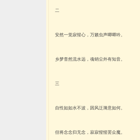
二
安然一觉寂惺心，万籁虫声唧唧吟。
乡梦杳然流水远，魂销尘外有知音。
三
自性如如水不波，因风泛漪意如何。
但将念念归无念，寂寂惺惺罢众魔。