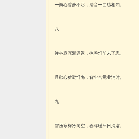
一瓣心香酬不尽，清音一曲感相知。
八
禅林寂寂漏迟迟，掩卷灯前未了思。
且歇心猿勤忏悔，背尘合觉业消时。
九
雪压寒梅冷向空，春晖暖沐日消溶。