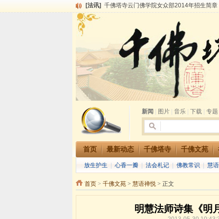
[法讯]
千佛塔寺云门佛学院女众部2014年招生简章
[法讯]
千佛塔寺兴建佛学院综合大楼缘起
[法讯]
共赴华藏世界 进入最后七天倒计时 殊胜华严
[法讯]
千佛塔寺阅藏堂周末阅藏报名通知
[法讯]
清明节祭祖报恩地藏法会
[法讯]
本寺方丈上明下慧尼和尚开讲《六祖坛经》
[法讯]
2015-3-26师父于法堂对大众的开示
[法讯]
广东千佛塔寺云门佛学院女众部 2016年招
[法讯]
恭请海涛法师莅临千佛塔寺弘法
[法讯]
2014年七月大法会 祈福息灾地藏七 冥阳
新闻
|
图片
|
音乐
|
下载
|
专题
首页
最新动态
千佛塔寺
千佛文苑
放生护生
|
心香一瓣
|
法会札记
|
佛教常识
|
慧语
首页
>
千佛文苑
>
慧语禅悦
> 正文
明慧法师诗集《明