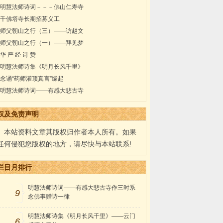
明慧法师诗词－－－佛山仁寿寺
千佛塔寺长期招募义工
师父朝山之行（三）——访赵文
师父朝山之行（一）——拜见梦
华 严 经 诗 赞
明慧法师诗集《明月长风千里》
念诵“药师灌顶真言”缘起
明慧法师诗词——有感大悲古寺
权及免责声明
本站资料文章其版权归作者本人所有。如果
任何侵犯您版权的地方，请尽快与本站联系!
栏目月排行
明慧法师诗词——有感大悲古寺作三时系
9
念佛事赠诗一律
明慧法师诗集《明月长风千里》——云门
6