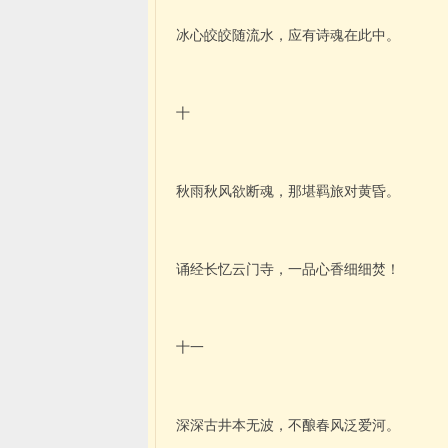
冰心皎皎随流水，应有诗魂在此中。
十
秋雨秋风欲断魂，那堪羁旅对黄昏。
诵经长忆云门寺，一品心香细细焚！
十一
深深古井本无波，不酿春风泛爱河。