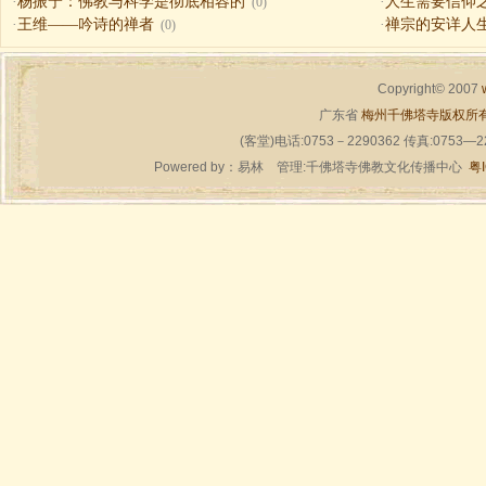
·
杨振宁：佛教与科学是彻底相容的
·
人生需要信仰之一（
(0)
·
王维——吟诗的禅者
·
禅宗的安详人
(0)
Copyright© 2007
广东省
梅州千佛塔寺版权所
(客堂)电话:0753－2290362 传真:0753—
Powered by：
易林
管理:千佛塔寺佛教文化传播中心
粤I