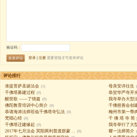
评论排行
·
准提菩萨圣诞法会
·
母亲安详往生
(1)
·
千佛塔募建过程
·
恭贺华严寺开
(0)
·
醒世歌 ——了情篇
·
我寺举办大型
(0)
·
佛陀教育培训中心简介
·
千佛慈善会创
(0)
·
恭请海涛法师莅临千佛塔寺弘法
·
梅州市第一尊
(0)
·
梵唱心经
·
千 佛 塔 寺 简
(0)
·
千佛塔迁建缘起
·
我寺举行了大
(0)
·
2017年七月法会 冥阳两利普渡群蒙 ...
·
耀一法师简介
(0)