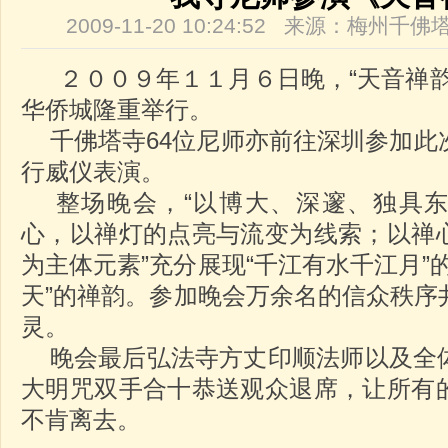
2009-11-20 10:24:52 来源：梅州
２００９年１１月６日晚，“天音禅韵
华侨城隆重举行。
千佛塔寺64位尼师亦前往深圳参加此
行威仪表演。
整场晚会，“以博大、深邃、独具东
心，以禅灯的点亮与流变为线索；以禅
为主体元素”充分展现“千江有水千江月”
天”的禅韵。参加晚会万余名的信众秩序
灵。
晚会最后弘法寺方丈印顺法师以及全
大明咒双手合十恭送观众退席，让所有
不肯离去。