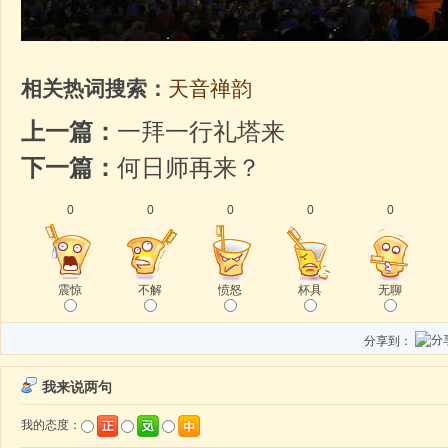
相关热词搜索：
天音禅韵
上一篇：
一拜一行礼塔来
下一篇：
何日师再来？
0
0
0
0
0
震惊
不解
愤怒
杯具
无聊
分享到：