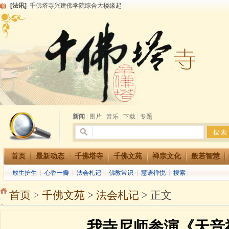
[法讯]
千佛塔寺兴建佛学院综合大楼缘起
[法讯]
共赴华藏世界 进入最后七天倒计时 殊胜华严法会 快快同享富贵庄严海
[法讯]
千佛塔寺阅藏堂周末阅藏报名通知
[法讯]
清明节祭祖报恩地藏法会
[法讯]
本寺方丈上明下慧尼和尚开讲《六祖坛经》
[法讯]
2015-3-26师父于法堂对大众的开示
[法讯]
广东千佛塔寺云门佛学院女众部 2016年招生简章
[法讯]
恭请海涛法师莅临千佛塔寺弘法
[法讯]
2014年七月大法会 祈福息灾地藏七 冥阳两利普渡群蒙盂兰盆
[法讯]
千佛塔寺云门佛学院女众部2014年招生简章
新闻
|
图片
|
音乐
|
下载
|
专题
首页
最新动态
千佛塔寺
千佛文苑
禅宗文化
般若智慧
放生护生
|
心香一瓣
|
法会札记
|
佛教常识
|
慧语禅悦
|
搜索
首页
>
千佛文苑
>
法会札记
> 正文
我寺尼师参演《天音