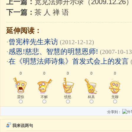
上一篇：
宽见法师开示录（2009.12.
下一篇：
茶 人 禅 语
延伸阅读：
·
曾宪梓先生来访
(2012-12-12)
·
感恩!慈悲、智慧的明慧恩师!
(2007-10-13
·
在《明慧法师诗集》首发式会上的发言
0
0
0
0
0
震惊
不解
愤怒
杯具
无聊
分享到：