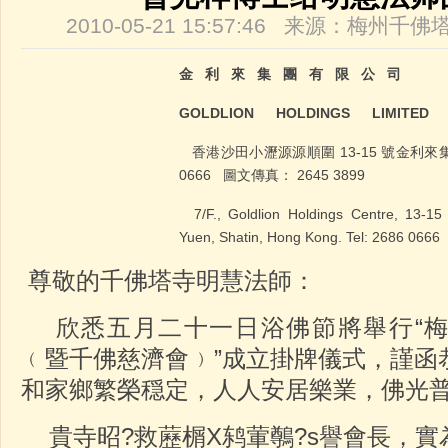
2010-05-21 15:57:46 来源：梅州
金
利
來
集
團
有
限
公
司
GOLDLION
HOLDINGS
LIMITED
香港沙田小瀝源源順圍 13-15 號金利來
0666 圖文傳真： 2645 3899
7/F., Goldlion Holdings Centre, 13-15 
Yuen, Shatin, Hong Kong. Tel: 2686 066
尊敬的千佛塔寺明慧法師：
欣悉五月二十一日浴佛節將舉行“梅
﹙暨千佛慈濟會﹚”成立掛牌儀式，謹函
和家鄉繁榮穏定，人人安居樂業，佛光
貴寺昭?救藶榍Х鸫葷鷷?s譽會長，實