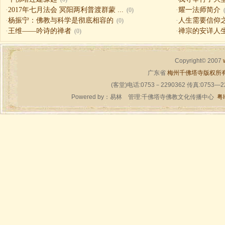
·
2017年七月法会 冥阳两利普渡群蒙 ...
·
耀一法师简介
(0)
·
杨振宁：佛教与科学是彻底相容的
·
人生需要信仰之一（
(0)
·
王维——吟诗的禅者
·
禅宗的安详人
(0)
Copyright© 2007
广东省
梅州千佛塔寺版权所
(客堂)电话:0753－2290362 传真:0753—
Powered by：
易林
管理:千佛塔寺佛教文化传播中心
粤I