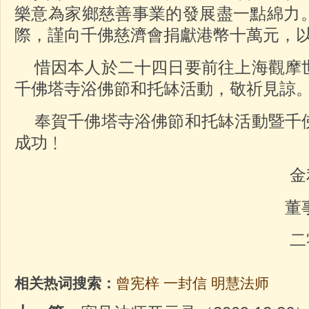
樂意為家鄉慈善事業的發展盡一點綿力
際，謹向千佛慈濟會捐獻港幣十萬元，
惜因本人於二十四日要前往上海觀摩
千佛塔寺浴佛節和托缽活動，敬祈見諒
奉賀千佛塔寺浴佛節和托缽活動暨千
成功﹗
金利來集團有
董事局主席曾
二零一零年五
相关热词搜索：
曾宪梓
一封信
明慧法师