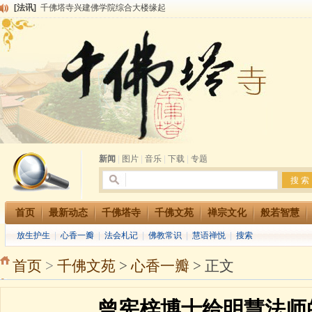
[法讯]
千佛塔寺兴建佛学院综合大楼缘起
[法讯]
共赴华藏世界 进入最后七天倒计时 殊胜华严法会 快快同享富贵庄严海
[法讯]
千佛塔寺阅藏堂周末阅藏报名通知
[法讯]
清明节祭祖报恩地藏法会
[法讯]
本寺方丈上明下慧尼和尚开讲《六祖坛经》
[法讯]
2015-3-26师父于法堂对大众的开示
[法讯]
广东千佛塔寺云门佛学院女众部 2016年招生简章
[法讯]
恭请海涛法师莅临千佛塔寺弘法
[法讯]
2014年七月大法会 祈福息灾地藏七 冥阳两利普渡群蒙盂兰盆
[法讯]
千佛塔寺云门佛学院女众部2014年招生简章
新闻
|
图片
|
音乐
|
下载
|
专题
首页
最新动态
千佛塔寺
千佛文苑
禅宗文化
般若智慧
放生护生
|
心香一瓣
|
法会札记
|
佛教常识
|
慧语禅悦
|
搜索
首页
>
千佛文苑
>
心香一瓣
> 正文
曾宪梓博士给明慧法师