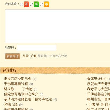
评论排行
·
准提菩萨圣诞法会
·
母亲安详往生
(1)
·
千佛塔募建过程
·
恭贺华严寺开
(0)
·
醒世歌 ——了情篇
·
我寺举办大型
(0)
·
佛陀教育培训中心简介
·
千佛慈善会创
(0)
·
恭请海涛法师莅临千佛塔寺弘法
·
梅州市第一尊
(0)
·
梵唱心经
·
千 佛 塔 寺 简
(0)
·
千佛塔迁建缘起
·
我寺举行了大
(0)