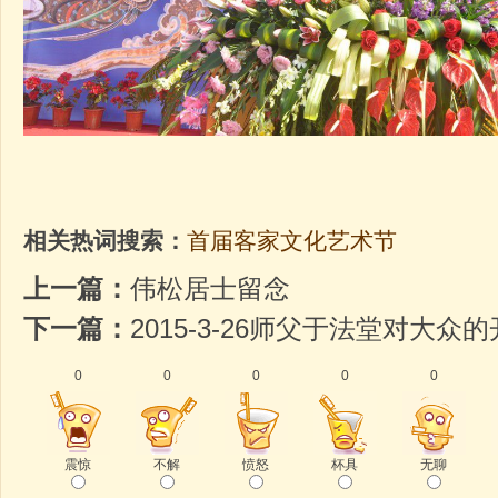
相关热词搜索：
首届客家文化艺术节
上一篇：
伟松居士留念
下一篇：
2015-3-26师父于法堂对大众
0
0
0
0
0
震惊
不解
愤怒
杯具
无聊