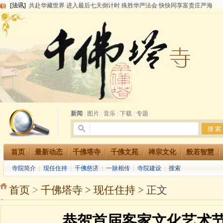
[法讯]
共赴华藏世界 进入最后七天倒计时 殊胜华严法会 快快同享富贵庄严海
[法讯]
千佛塔寺阅藏堂周末阅藏报名通知
[法讯]
清明节祭祖报恩地藏法会
[法讯]
本寺方丈上明下慧尼和尚开讲《六祖坛经》
[法讯]
2015-3-26师父于法堂对大众的开示
[法讯]
广东千佛塔寺云门佛学院女众部 2016年招生简章
[法讯]
恭请海涛法师莅临千佛塔寺弘法
[法讯]
2014年七月大法会 祈福息灾地藏七 冥阳两利普渡群蒙盂兰盆
[法讯]
千佛塔寺云门佛学院女众部2014年招生简章
[法讯]
千佛塔寺兴建佛学院综合大楼缘起
新闻
|
图片
|
音乐
|
下载
|
专题
首页
最新动态
千佛塔寺
千佛文苑
禅宗文化
般若智慧
寺院简介
|
现任住持
|
千佛慈济
|
一脉相传
|
寺院建设
|
搜索
首页
>
千佛塔寺
>
现任住持
> 正文
恭贺首届客家文化艺术