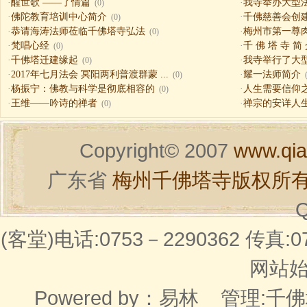
·
醒世歌 ——了情篇
·
我寺举办大型
(0)
·
佛陀教育培训中心简介
·
千佛慈善会创
(0)
·
恭请海涛法师莅临千佛塔寺弘法
·
梅州市第一尊
(0)
·
梵唱心经
·
千 佛 塔 寺 简
(0)
·
千佛塔迁建缘起
·
我寺举行了大
(0)
·
2017年七月法会 冥阳两利普渡群蒙 ...
·
耀一法师简介
(0)
·
杨振宁：佛教与科学是彻底相容的
·
人生需要信仰之一（
(0)
·
王维——吟诗的禅者
·
禅宗的安详人
(0)
Copyright© 2007
www.qia
广东省
梅州千佛塔寺版权所
Q
(客堂)电话:0753－2290362 传真:07
网站始建
Powered by：
易林
管理:千佛