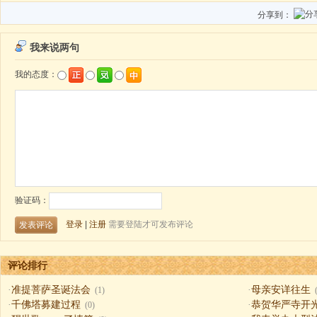
分享到：
评论排行
·
准提菩萨圣诞法会
·
母亲安详往生
(1)
·
千佛塔募建过程
·
恭贺华严寺开
(0)