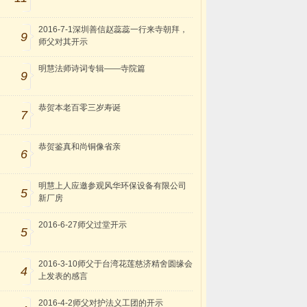
2016-7-1深圳善信赵蕊蕊一行来寺朝拜，
9
师父对其开示
明慧法师诗词专辑——寺院篇
9
恭贺本老百零三岁寿诞
7
恭贺鉴真和尚铜像省亲
6
明慧上人应邀参观风华环保设备有限公司
5
新厂房
2016-6-27师父过堂开示
5
2016-3-10师父于台湾花莲慈济精舍圆缘会
4
上发表的感言
2016-4-2师父对护法义工团的开示