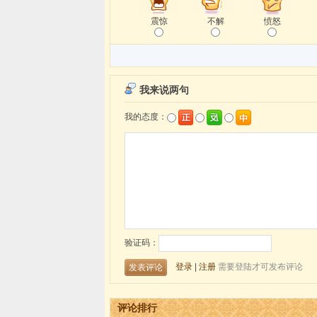
震惊
不解
愤怒
评论排行