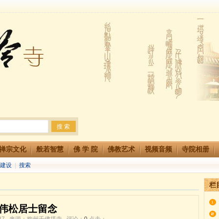
法会 快快同享富贵庄严海
生简章
两利普渡群蒙盂兰盆
禅宗文化
般若智慧
佛 学 院
佛教艺术
视频音频
寺院相册
建设
|
搜索
栏
伟松居士留念