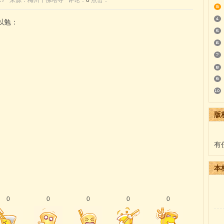
8:10:27 来源：梅州千佛塔寺 评论：
0
点击：
以勉：
版
有
本
0
0
0
0
0