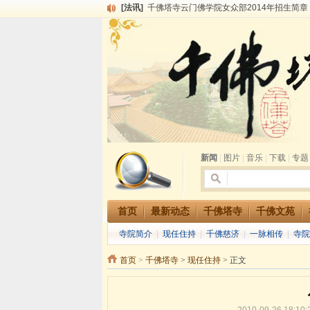
[法讯]
千佛塔寺云门佛学院女众部2014年招生简章
[法讯]
千佛塔寺兴建佛学院综合大楼缘起
[法讯]
共赴华藏世界 进入最后七天倒计时 殊胜华严
[法讯]
千佛塔寺阅藏堂周末阅藏报名通知
[法讯]
清明节祭祖报恩地藏法会
[法讯]
本寺方丈上明下慧尼和尚开讲《六祖坛经》
[法讯]
2015-3-26师父于法堂对大众的开示
[法讯]
广东千佛塔寺云门佛学院女众部 2016年招
[法讯]
恭请海涛法师莅临千佛塔寺弘法
[法讯]
2014年七月大法会 祈福息灾地藏七 冥阳
新闻
|
图片
|
音乐
|
下载
|
专题
首页
最新动态
千佛塔寺
千佛文苑
寺院简介
|
现任住持
|
千佛慈济
|
一脉相传
|
寺院
首页
>
千佛塔寺
>
现任住持
> 正文