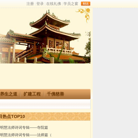
rss
养生之道
扩建工程
千佛慈善
目热点TOP10
明慧法师诗词专辑——寺院篇
明慧法师诗词专辑——法师篇（