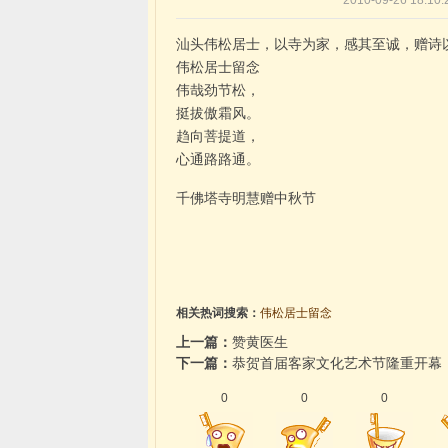
2010-09-26 1
汕头伟松居士，以寺为家，感其至诚，赠诗
伟松居士留念
伟哉劲节松，
挺拔傲霜风。
趋向菩提道，
心通路路通。
千佛塔寺明慧赠中秋节
相关热词搜索：
伟松居士留念
上一篇：
赞黄医生
下一篇：
恭贺首届客家文化艺术节隆重开幕
0
0
0