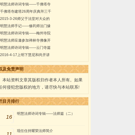
明慧法师诗词专辑——千佛塔寺
千佛塔寺建塔26周年庆典拜三千
2015-3-26师父于法堂对大众的
明慧法师手记——修药师法门缘
明慧法师诗词专辑——梅州寺院
明慧法师应邀参加禅林寺佛像开
明慧法师诗词专辑——云门寺篇
2016-4-17上明下慧尼和尚开讲
权及免责声明
本站资料文章其版权归作者本人所有。如果
任何侵犯您版权的地方，请尽快与本站联系!
栏目月排行
明慧法师诗词专辑——法师篇（二）
16
现任住持耀荣法师简介
11