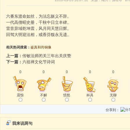
2010-09-26 18:07:12 来源：梅州千佛塔寺 
六番东渡命如丝，为法忘躯义不辞。
一代高僧昭史册，千秋中日立丰碑。
雷音异域乾坤震，风月同天慧日辉。
回驾大明迎法相，戒香芬馥永无遗。
相关热词搜索：
鉴真和尚铜像
上一篇：
传敏法师闭关三年出关庆赞
下一篇：
六祖禅文化节诗词
0
0
0
0
0
震惊
不解
愤怒
杯具
无聊
分享到：