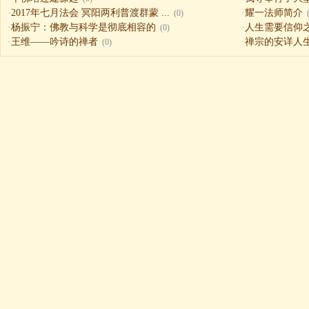
·
2017年七月法会 冥阳两利普渡群蒙 ...
·
耀一法师简介
(0)
·
杨振宁：佛教与科学是彻底相容的
·
人生需要信仰之一（
(0)
·
王维——吟诗的禅者
·
禅宗的安详人
(0)