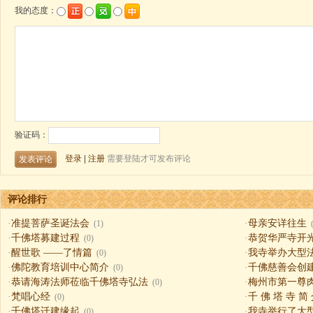
评论排行
·
准提菩萨圣诞法会
·
母亲安详往生
(1)
·
千佛塔募建过程
·
恭贺华严寺开
(0)
·
醒世歌 ——了情篇
·
我寺举办大型
(0)
·
佛陀教育培训中心简介
·
千佛慈善会创
(0)
·
恭请海涛法师莅临千佛塔寺弘法
·
梅州市第一尊
(0)
·
梵唱心经
·
千 佛 塔 寺 简
(0)
·
千佛塔迁建缘起
·
我寺举行了大
(0)