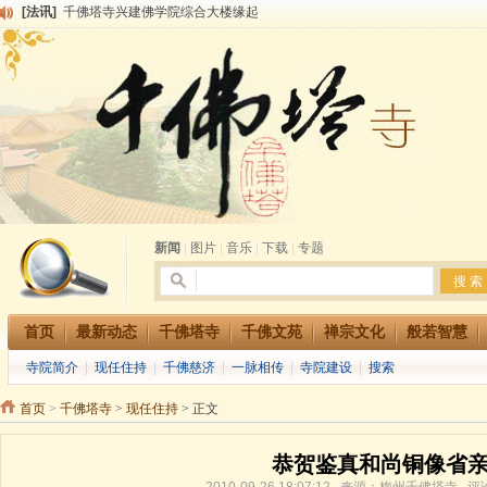
[法讯]
千佛塔寺兴建佛学院综合大楼缘起
[法讯]
共赴华藏世界 进入最后七天倒计时 殊胜华严法会 快快同享富贵庄严海
[法讯]
千佛塔寺阅藏堂周末阅藏报名通知
[法讯]
清明节祭祖报恩地藏法会
[法讯]
本寺方丈上明下慧尼和尚开讲《六祖坛经》
[法讯]
2015-3-26师父于法堂对大众的开示
[法讯]
广东千佛塔寺云门佛学院女众部 2016年招生简章
[法讯]
恭请海涛法师莅临千佛塔寺弘法
[法讯]
2014年七月大法会 祈福息灾地藏七 冥阳两利普渡群蒙盂兰盆
[法讯]
千佛塔寺云门佛学院女众部2014年招生简章
新闻
|
图片
|
音乐
|
下载
|
专题
首页
最新动态
千佛塔寺
千佛文苑
禅宗文化
般若智慧
寺院简介
|
现任住持
|
千佛慈济
|
一脉相传
|
寺院建设
|
搜索
首页
>
千佛塔寺
>
现任住持
> 正文
恭贺鉴真和尚铜像省