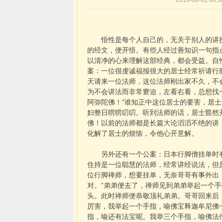
2016-08-01 08
悟性是每个人自己的，无关于别人的讲授
的经文，便开悟。有些人经过善知识一句指
以清净的心来理解这部经典，都会受益。自
案：一位很虔诚福报很大的居士经常祈请行
天请来一位法师，这位法师刚出家不久，不
为不会讲法而非常窘迫，左看右看，总想找
阿弥陀佛！”谁知正中这位居士的要害，居
妇整日唠唠叨叨。听到法师的话，居士豁然
佛！以前的法师都是长篇大论滔滔不绝的讲
化解了居士的烦恼，令他心开意解。
另外还有一个公案：日本行脚僧挂单时有
住持是一位聪慧的法师，经常讲经说法，但
位行脚禅师，想要挂单，无奈哥哥有事外出
对。”弟弟便去了，禅师见到弟弟举起一个
头。此时禅师便恭敬顶礼弟弟。哥哥回来后
厉害，我举起一个手指，喻佛宝释迦牟尼佛
指，喻还有法宝呢。我举三个手指，喻佛法