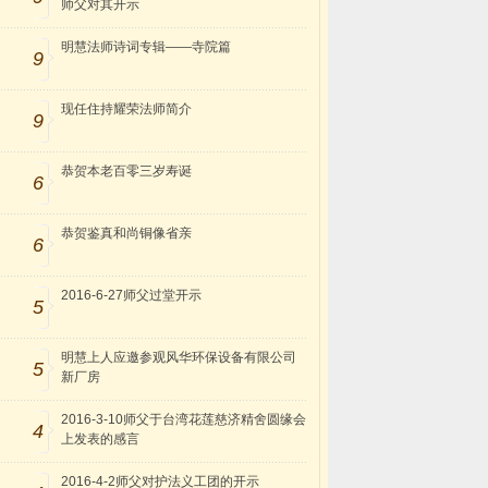
师父对其开示
明慧法师诗词专辑——寺院篇
9
现任住持耀荣法师简介
9
恭贺本老百零三岁寿诞
6
恭贺鉴真和尚铜像省亲
6
2016-6-27师父过堂开示
5
明慧上人应邀参观风华环保设备有限公司
5
新厂房
2016-3-10师父于台湾花莲慈济精舍圆缘会
4
上发表的感言
2016-4-2师父对护法义工团的开示