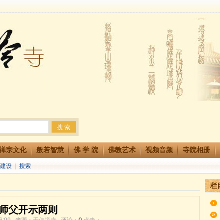
法会 快快同享富贵庄严海
生简章
两利普渡群蒙盂兰盆
禅宗文化
般若智慧
佛 学 院
佛教艺术
视频音频
寺院相册
建设
|
搜索
栏
师父开示两则