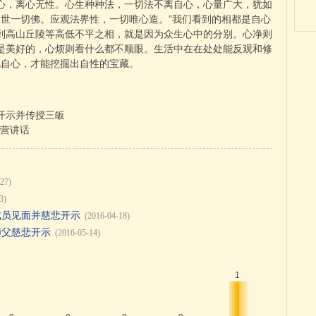
心，离心无性。心生种种法，一切法不离自心，心量广大，犹如
三世一切佛。应观法界性，一切唯心造。”我们看到的相都是自心
到高山丘陵等高低不平之相，就是因为众生心中的分别。心净则
是美好的，心烦则看什么都不顺眼。生活中在在处处能反观和修
化自心，才能挖掘出自性的宝藏。
开示并传授三皈
开营讲话
27)
3)
团成员见面并慈悲开示
(2016-04-18)
中师父慈悲开示
(2016-05-14)
1