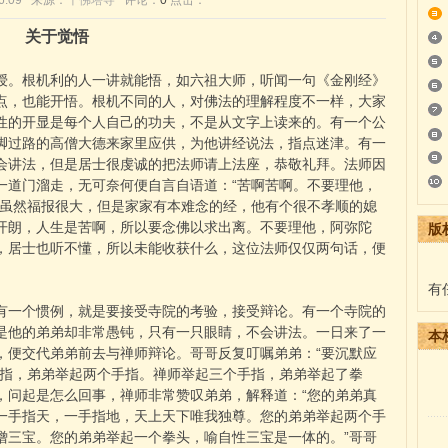
:36:09 来源：
千佛塔寺
评论：
0
点击：
关于觉悟
。根机利的人一讲就能悟，如六祖大师，听闻一句《金刚经》
点，也能开悟。根机不同的人，对佛法的理解程度不一样，大家
性的开显是每个人自己的功夫，不是从文字上读来的。有一个公
脚过路的高僧大德来家里应供，为他讲经说法，指点迷津。有一
会讲法，但是居士很虔诚的把法师请上法座，恭敬礼拜。法师因
一道门溜走，无可奈何便自言自语道：“苦啊苦啊。不要理他，
士虽然福报很大，但是家家有本难念的经，他有个很不孝顺的媳
开朗，人生是苦啊，所以要念佛以求出离。不要理他，阿弥陀
版
，居士也听不懂，所以未能收获什么，这位法师仅仅两句话，便
有
一个惯例，就是要接受寺院的考验，接受辩论。有一个寺院的
是他的弟弟却非常愚钝，只有一只眼睛，不会讲法。一日来了一
本
，便交代弟弟前去与禅师辩论。哥哥反复叮嘱弟弟：“要沉默应
手指，弟弟举起两个手指。禅师举起三个手指，弟弟举起了拳
，问起是怎么回事，禅师非常赞叹弟弟，解释道：“您的弟弟真
一手指天，一手指地，天上天下唯我独尊。您的弟弟举起两个手
僧三宝。您的弟弟举起一个拳头，喻自性三宝是一体的。”哥哥