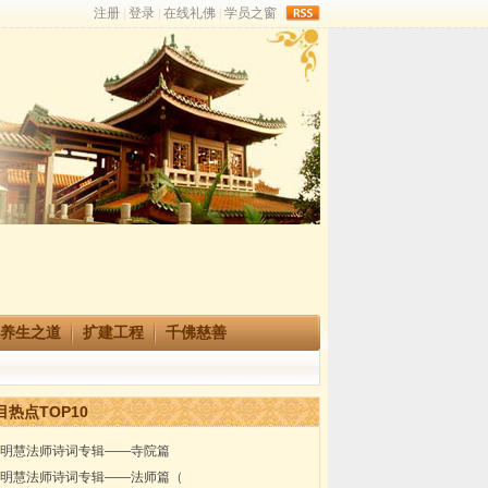
rss
养生之道
扩建工程
千佛慈善
目热点TOP10
明慧法师诗词专辑——寺院篇
明慧法师诗词专辑——法师篇（