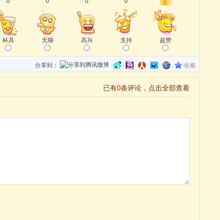
0
0
0
0
杯具
无聊
高兴
支持
超赞
分享到：
收藏