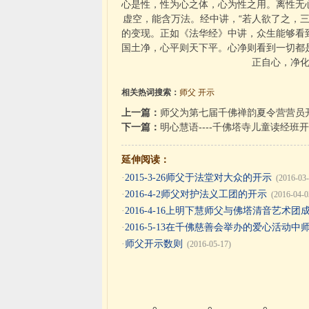
心是性，性为心之体，心为性之用。离性无
虚空，能含万法。经中讲，“若人欲了之，
的变现。正如《法华经》中讲，众生能够看
国土净，心平则天下平。心净则看到一切都
正自心，净
相关热词搜索：
师父
开示
上一篇：
师父为第七届千佛禅韵夏令营营员
下一篇：
明心慧语----千佛塔寺儿童读经班
延伸阅读：
·
2015-3-26师父于法堂对大众的开示
(2016-03-
·
2016-4-2师父对护法义工团的开示
(2016-04-0
·
2016-4-16上明下慧师父与佛塔清音艺术
·
2016-5-13在千佛慈善会举办的爱心活动
·
师父开示数则
(2016-05-17)