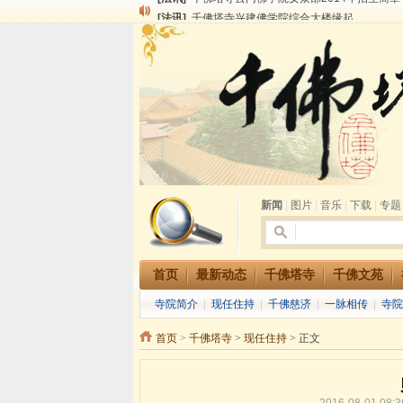
[法讯]
千佛塔寺兴建佛学院综合大楼缘起
[法讯]
共赴华藏世界 进入最后七天倒计时 殊胜华严
[法讯]
千佛塔寺阅藏堂周末阅藏报名通知
[法讯]
清明节祭祖报恩地藏法会
[法讯]
本寺方丈上明下慧尼和尚开讲《六祖坛经》
[法讯]
2015-3-26师父于法堂对大众的开示
[法讯]
广东千佛塔寺云门佛学院女众部 2016年招
[法讯]
恭请海涛法师莅临千佛塔寺弘法
[法讯]
2014年七月大法会 祈福息灾地藏七 冥阳
[法讯]
千佛塔寺云门佛学院女众部2014年招生简章
新闻
|
图片
|
音乐
|
下载
|
专题
首页
最新动态
千佛塔寺
千佛文苑
寺院简介
|
现任住持
|
千佛慈济
|
一脉相传
|
寺院
首页
>
千佛塔寺
>
现任住持
> 正文