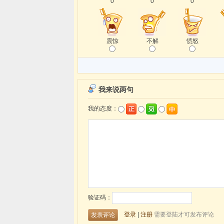
0
0
0
震惊
不解
愤怒