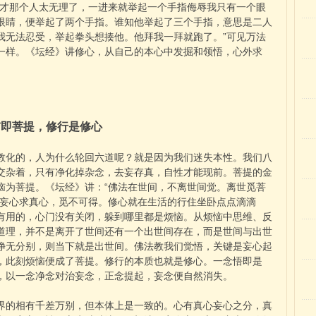
刚才那个人太无理了，一进来就举起一个手指侮辱我只有一个眼
眼睛，便举起了两个手指。谁知他举起了三个手指，意思是二人
我无法忍受，举起拳头想揍他。他拜我一拜就跑了。”可见万法
一样。《坛经》讲修心，从自己的本心中发掘和领悟，心外求
恼即菩提，修行是修心
化的，人为什么轮回六道呢？就是因为我们迷失本性。我们八
交杂着，只有净化掉杂念，去妄存真，自性才能现前。菩提的金
恼为菩提。《坛经》讲：“佛法在世间，不离世间觉。离世觅菩
开妄心求真心，觅不可得。修心就在生活的行住坐卧点点滴滴
有用的，心门没有关闭，躲到哪里都是烦恼。从烦恼中思维、反
道理，并不是离开了世间还有一个出世间存在，而是世间与出世
净无分别，则当下就是出世间。佛法教我们觉悟，关键是妄心起
，此刻烦恼便成了菩提。修行的本质也就是修心。一念悟即是
，以一念净念对治妄念，正念提起，妄念便自然消失。
的相有千差万别，但本体上是一致的。心有真心妄心之分，真