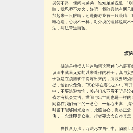
哭笑不得，便问向弟弟，谁知弟弟说道：“
睛，我忍辱不发火，好吧，我随喜他有两只
加起来三只眼睛，还是侮辱我有一只眼睛。
唯心造，心境不一样，对外境的理解也就不
法，与法背道而驰。
烦
佛法是根据人的迷和悟这两种心态展开教
识田中藏着无始劫以来造作的种子，真与妄
子就是在烦恼矿中提炼出来的，所以要转烦
提，恰如求兔角。”真心即在妄心之中，离
中，不要逃避烦恼，关起门来不看不听是没
省才有机会觉悟。世间与出世间也是一样的
间都在我们当下的一念心，一念心出离，清
时当下能够回光返照，觉照自心，提起正念
佛，一念迷即是众生。行者要念念自净其意
自性含万法，万法尽在自性中。物质世界