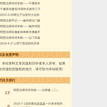
明慧法师诗词专辑——千佛塔寺
千佛塔寺建塔26周年庆典拜三千
2015-3-26师父于法堂对大众的
明慧法师手记——修药师法门缘
明慧法师诗词专辑——梅州寺院
明慧法师应邀参加禅林寺佛像开
明慧法师诗词专辑——云门寺篇
2016-4-17上明下慧尼和尚开讲
权及免责声明
本站资料文章其版权归作者本人所有。如果
任何侵犯您版权的地方，请尽快与本站联系!
栏目月排行
明慧法师诗词专辑——法师篇（二）
13
2016-7-1深圳善信赵蕊蕊一行来寺朝拜，
9