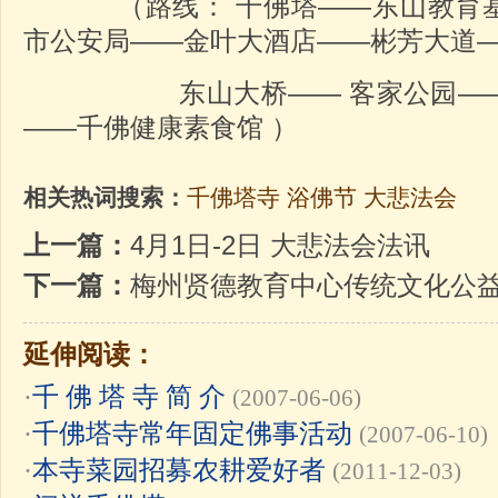
（路线： 千佛塔——东山教育基
市公安局——金叶大酒店——彬芳大道
东山大桥—— 客家公园——龙
——千佛健康素食馆 ）
相关热词搜索：
千佛塔寺
浴佛节
大悲法会
上一篇：
4月1日-2日 大悲法会法讯
下一篇：
梅州贤德教育中心传统文化公
延伸阅读：
·
千 佛 塔 寺 简 介
(2007-06-06)
·
千佛塔寺常年固定佛事活动
(2007-06-10)
·
本寺菜园招募农耕爱好者
(2011-12-03)