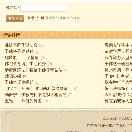
评论排行
·
准提菩萨圣诞法会
·
母亲安详往生
(1)
·
千佛塔募建过程
·
恭贺华严寺开
(0)
·
醒世歌 ——了情篇
·
我寺举办大型
(0)
·
佛陀教育培训中心简介
·
千佛慈善会创
(0)
·
恭请海涛法师莅临千佛塔寺弘法
·
梅州市第一尊
(0)
·
梵唱心经
·
千 佛 塔 寺 简
(0)
·
千佛塔迁建缘起
·
我寺举行了大
(0)
·
2017年七月法会 冥阳两利普渡群蒙 ...
·
耀一法师简介
(0)
·
杨振宁：佛教与科学是彻底相容的
·
人生需要信仰之一（
(0)
·
王维——吟诗的禅者
·
禅宗的安详人
(0)
Copyright© 2007
广东省
梅州千佛塔寺版权所