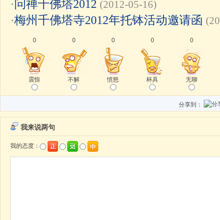
·
问禅千佛塔2012
(2012-05-16)
·
梅州千佛塔寺2012年托钵活动邀请函
(20
0
0
0
0
0
震惊
不解
愤怒
杯具
无聊
分享到：