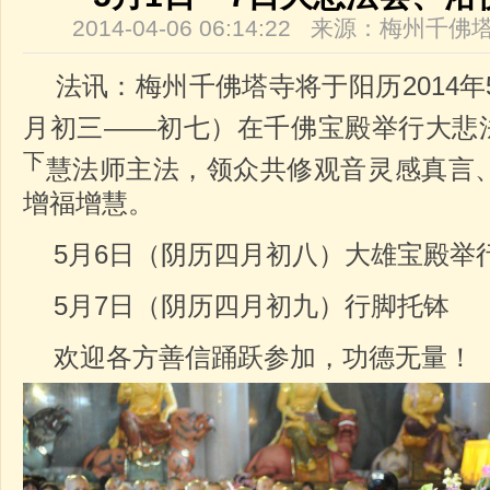
2014-04-06 06:14:22 来源：梅州
法讯：梅州千佛塔寺将于阳历2014年
月初三——初七）在千佛宝殿举行大悲
下
慧法师主法，领众共修观音灵感真言
增福增慧。
5月6日（阴历四月初八）大雄宝殿举
5月7日（阴历四月初九）行脚托钵
欢迎各方善信踊跃参加，功德无量！