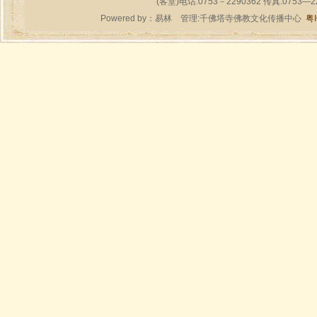
(客堂)电话:0753－2290362 传真:0753—
Powered by：
易林
管理:千佛塔寺佛教文化传播中心
粤I