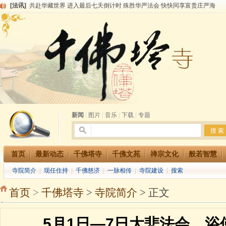
[法讯]
共赴华藏世界 进入最后七天倒计时 殊胜华严法会 快快同享富贵庄严海
[法讯]
千佛塔寺阅藏堂周末阅藏报名通知
[法讯]
清明节祭祖报恩地藏法会
[法讯]
本寺方丈上明下慧尼和尚开讲《六祖坛经》
[法讯]
2015-3-26师父于法堂对大众的开示
[法讯]
广东千佛塔寺云门佛学院女众部 2016年招生简章
[法讯]
恭请海涛法师莅临千佛塔寺弘法
[法讯]
2014年七月大法会 祈福息灾地藏七 冥阳两利普渡群蒙盂兰盆
[法讯]
千佛塔寺云门佛学院女众部2014年招生简章
[法讯]
千佛塔寺兴建佛学院综合大楼缘起
新闻
|
图片
|
音乐
|
下载
|
专题
首页
最新动态
千佛塔寺
千佛文苑
禅宗文化
般若智慧
寺院简介
|
现任住持
|
千佛慈济
|
一脉相传
|
寺院建设
|
搜索
首页
>
千佛塔寺
>
寺院简介
> 正文
5月1日—7日大悲法会、浴