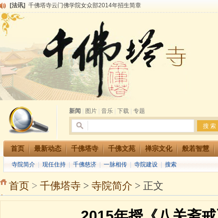
[法讯]
千佛塔寺兴建佛学院综合大楼缘起
[法讯]
共赴华藏世界 进入最后七天倒计时 殊胜华严法会 快快同享富贵庄严海
[法讯]
千佛塔寺阅藏堂周末阅藏报名通知
[法讯]
清明节祭祖报恩地藏法会
[法讯]
本寺方丈上明下慧尼和尚开讲《六祖坛经》
[法讯]
2015-3-26师父于法堂对大众的开示
[法讯]
广东千佛塔寺云门佛学院女众部 2016年招生简章
[法讯]
恭请海涛法师莅临千佛塔寺弘法
[法讯]
2014年七月大法会 祈福息灾地藏七 冥阳两利普渡群蒙盂兰盆
[法讯]
千佛塔寺云门佛学院女众部2014年招生简章
新闻
|
图片
|
音乐
|
下载
|
专题
首页
最新动态
千佛塔寺
千佛文苑
禅宗文化
般若智慧
寺院简介
|
现任住持
|
千佛慈济
|
一脉相传
|
寺院建设
|
搜索
首页
>
千佛塔寺
>
寺院简介
> 正文
2015年授《八关斋