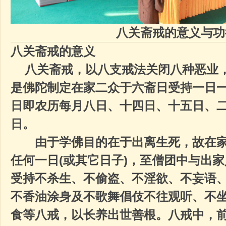
八关斋戒的意义与功
八关斋戒的意义
八关斋戒，以八支戒法关闭八种恶业
是佛陀制定在家二众于六斋日受持一日
日即农历每月八日、十四日、十五日、
日。
由于学佛目的在于出离生死，故在家
任何一日
(
或其它日子
)
，至僧团中与出家
受持不杀生、不偷盗、不淫欲、不妄语
不香油涂身及不歌舞倡伎不往观听、不
食等八戒，以长养出世善根。八戒中，