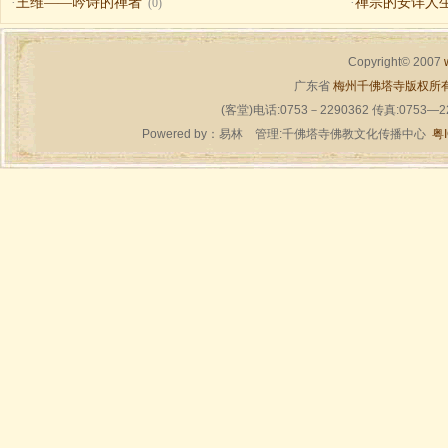
·
王维——吟诗的禅者
·
禅宗的安详人
(0)
Copyright© 2007
广东省
梅州千佛塔寺版权所
(客堂)电话:0753－2290362 传真:0753—
Powered by：
易林
管理:千佛塔寺佛教文化传播中心
粤I