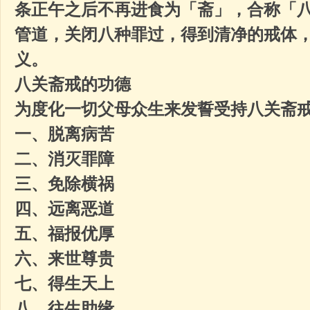
条正午之后不再进食为「斋」，合称「
管道，关闭八种罪过，得到清净的戒体
义。
八关斋戒的功德
为度化一切父母众生来发誓受持
八关斋
一、脱离病苦
二、消灭罪障
三、免除横祸
四、远离恶道
五、福报优厚
六、来世尊贵
七、得生天上
八、往生助缘