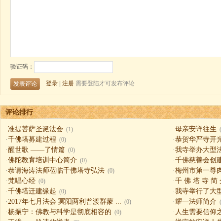
评论排行
·
准提菩萨圣诞法会
·
母亲安详往生
(1)
·
千佛塔募建过程
·
恭贺华严寺开
(0)
·
醒世歌 ——了情篇
·
我寺举办大型
(0)
·
佛陀教育培训中心简介
·
千佛慈善会创
(0)
·
恭请海涛法师莅临千佛塔寺弘法
·
梅州市第一尊
(0)
·
梵唱心经
·
千 佛 塔 寺 简
(0)
·
千佛塔迁建缘起
·
我寺举行了大
(0)
·
2017年七月法会 冥阳两利普渡群蒙 ...
·
耀一法师简介
(0)
·
杨振宁：佛教与科学是彻底相容的
·
人生需要信仰之一（
(0)