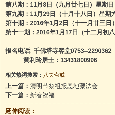
第八期：
11
月
8
日（九月廿七日）星期日
第九期：
11
月
29
日（十月十八日）星期
第十期：
2016
年
1
月
2
日（十一月廿三日
第十一期：
2016
年
1
月
17
日（十二月初八
报名电话
:
千佛塔寺客堂
0753--229036
黄利玲居士：
13431800996
相关热词搜索：
八关斋戒
上一篇：
清明节祭祖报恩地藏法会
下一篇：
新春祝福
延伸阅读：