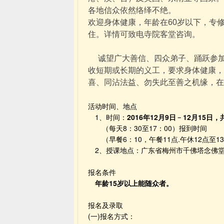
各地信众依然络绎不绝。
欢迎身体健康，年龄在60岁以下，专
住。详情可致电寺院客堂咨询。
诚望广大善信、四众弟子、踊跃参加、
收短期或长期的义工，要求身体健康，
喜、同沾法益、勿失此至善之机缘，在
活动时间、地点
　1、时间：
2016年12月9日﹣12月15日，
　　（每天8：30至17：00）报到时间
　　（早餐6：10，午餐11点.午休12点至13:
　2、授课地点：广东省梅州市千佛塔念佛
报名条件
年龄15岁以上能随众者。
报名及录取
(一)报名方式：