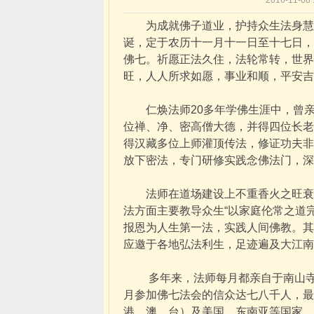
2016-11-0
为成就佛子道业，护持众生法身慧命
诞，定于农历十一月十一日至十七日，
佛七。祈愿正法久住，法轮常转，世界
旺，人人所求如愿，事业和顺，平安吉
仁焕法师20多年学佛生涯中，曾亲
位禅、净、密高僧大德，并得四位长老
得汉藏多位上师灌顶传法，修证功夫非
放下密法，专门研修实践念佛法门，深
法师在道场建设上不重香火之旺衰，
法方面主要教导众生“以家庭伦常之道
报恩为人生第一法，实践人间佛教。其
应邀于各地弘法利生，足迹遍及大江南
多年来，法师每月都亲自于南山寺主持
月参加佛七法会的信众达七八千人，最
港、澳、台）及美国、东南亚等国家。2