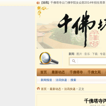
[法讯]
千佛塔寺云门佛学院女众部2014年招生简章
[法讯]
千佛塔寺兴建佛学院综合大楼缘起
[法讯]
共赴华藏世界 进入最后七天倒计时 殊胜华严
[法讯]
千佛塔寺阅藏堂周末阅藏报名通知
[法讯]
清明节祭祖报恩地藏法会
[法讯]
本寺方丈上明下慧尼和尚开讲《六祖坛经》
[法讯]
2015-3-26师父于法堂对大众的开示
[法讯]
广东千佛塔寺云门佛学院女众部 2016年招
[法讯]
恭请海涛法师莅临千佛塔寺弘法
[法讯]
2014年七月大法会 祈福息灾地藏七 冥阳
新闻
|
图片
|
音乐
|
下载
|
专题
首页
最新动态
千佛塔寺
千佛文苑
新闻报道
|
法讯快递
|
搜索
首页
>
最新动态
>
法讯快递
> 正文
千佛塔寺