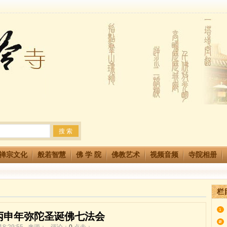
法会 快快同享富贵庄严海
生简章
两利普渡群蒙盂兰盆
禅宗文化
般若智慧
佛 学 院
佛教艺术
视频音频
寺院相册
栏
丙申年弥陀圣诞佛七法会