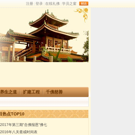
rss
养生之道
扩建工程
千佛慈善
目热点TOP10
2017年第三期“念佛报恩”佛七
2016年八关斋戒时间表