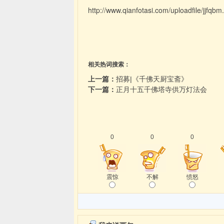
http://www.qianfotasi.com/uploadfile/jjfqbm
相关热词搜索：
上一篇：
招募|《千佛天厨宝斋》
下一篇：
正月十五千佛塔寺供万灯法会
0
0
0
震惊
不解
愤怒