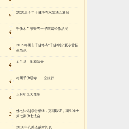
2020庚子年千佛塔寺水陆法会通启
5
千佛木兰节暨五一书画写经作品展
4
2015梅州市千佛塔寺“千佛禅韵”夏令营招
4
生简讯
盂兰盆、地藏法会
4
梅州千佛塔寺——空腹行
4
正月初九大放生
4
佛七法讯|净念相继，克期取证，期生净土
3
第七期佛七法会
2016年八关斋戒时间表