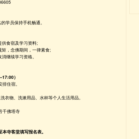
6605
名的学员保持手机畅通。
提供食宿及学习资料;
规矩，念佛期间，一律素食;
取消继续学习资格。
17:00）
安排住宿。
换洗衣物、洗漱用品、水杯等个人生活用品。
号千佛塔寺
至本寺客堂填写报名表。