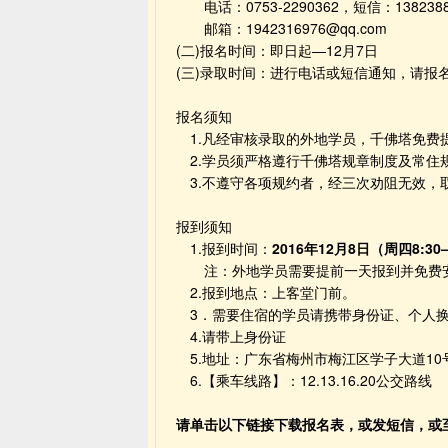
　　电话：0753-2290362，短信：1382388
　　邮箱：1942316976@qq.com
(二)报名时间：即日起—12月7日
(三)录取时间：进行电话或短信通知，请报
报名须知
　1.凡经审核录取的外地学员，千佛塔免费
　2.学员须严格遵行千佛塔规章制度及常住
　3.不遵守各项规约者，经三次劝阻无效，
报到须知
　1.报到时间：
2016年12月8日（周四8:30—
　　注：外地学员需要提前一天报到并免费
　2.报到地点：上客堂门前。
　3．需要住宿的学员请携带身份证、个人
　4.请带上身份证
　5.地址：广东省梅州市梅江区学子大道10
　6.【乘车线路】：12.13.16.20公交路线
请单击以下链接下载报名表，或发短信，或