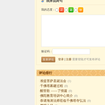
评论排行
·
准提菩萨圣诞法会
(1)
·
千佛塔募建过程
(0)
·
醒世歌 ——了情篇
(0)
·
佛陀教育培训中心简介
(0)
·
恭请海涛法师莅临千佛塔寺弘法
(0)