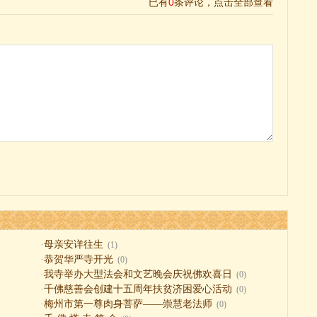
·
母亲安详往生
(1)
·
恭贺华严寺开光
(0)
·
我寺举办大型法会和文艺晚会庆祝佛欢喜日
(0)
·
千佛慈善会创建十五周年扶贫济困爱心活动
(0)
·
梅州市第一尊肉身菩萨——崇慧老法师
(0)