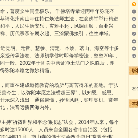
8 18:29:55 来源： 评论：
0
点击：
，普度众生同登极乐。 千佛塔寺恭迎丙申年弥陀圣
恭请化州南山寺住持仁焕法师主法，在念佛堂举行精进
和平，人民生活安乐，灾难不起，风调雨顺，百业兴
祥、历代宗亲眷属永超、三涂蒙佛接引，往生净域。
近觉明、元音、慧参、清定、本焕、茗山、海空等十多
亲授传承法卷。法师初学佛时即修学密法，整整20年，
同一般。2002年于闭关中亲证净土法门之殊胜后，即
得弥陀本愿之微妙精髓。
版
而重在建成道德教育的场所与离苦得乐的基地。于弘
有
完善今生，以弥陀本愿之法横超三界”，以知恩、感恩、
开示深入浅出，通俗易懂，妙语风趣，契理契机。常年
本
北，法音远播四海内外。
“祈祷世界和平念佛报恩”法会，2014年以来，每个
多时达15000人，人员来自全国各省市自治区（包括
014年11月，南山寺的佛七法会改为每日“常规念佛”，