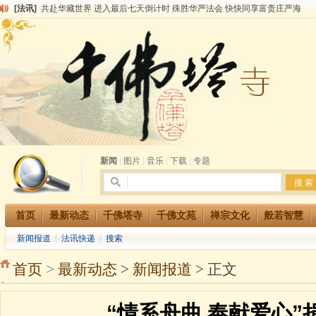
[法讯]
共赴华藏世界 进入最后七天倒计时 殊胜华严法会 快快同享富贵庄严海
[法讯]
千佛塔寺阅藏堂周末阅藏报名通知
[法讯]
清明节祭祖报恩地藏法会
[法讯]
本寺方丈上明下慧尼和尚开讲《六祖坛经》
[法讯]
2015-3-26师父于法堂对大众的开示
[法讯]
广东千佛塔寺云门佛学院女众部 2016年招生简章
[法讯]
恭请海涛法师莅临千佛塔寺弘法
[法讯]
2014年七月大法会 祈福息灾地藏七 冥阳两利普渡群蒙盂兰盆
[法讯]
千佛塔寺云门佛学院女众部2014年招生简章
[法讯]
千佛塔寺兴建佛学院综合大楼缘起
新闻
|
图片
|
音乐
|
下载
|
专题
首页
最新动态
千佛塔寺
千佛文苑
禅宗文化
般若智慧
新闻报道
|
法讯快递
|
搜索
首页
>
最新动态
>
新闻报道
> 正文
“情系舟曲 奉献爱心”