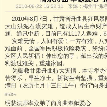
2010-08-22 16:52:11 来源：梅州
2010年8月7日，甘肃省舟曲县狂风
大山洪泥石流灾难，造成人民生命财
通、通讯中断，目前已有1117人遇难，627人
灾难无情，人间有爱！一方有难，八
难面前，全国军民积极抢险救灾，纷纷
灾区人民祈福！伸出您的手，献出我的
利渡过难关，重建家园。
为赈救甘肃舟曲特大灾情，本寺举办“
苦得乐，早生净土。祈祷生者坚强，重
满日（农历七月十三日上午）举行“向舟
明慧法师率众弟子向舟曲奉献爱心