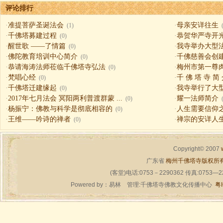
评论排行
·
准提菩萨圣诞法会
·
母亲安详往生
(1)
·
千佛塔募建过程
·
恭贺华严寺开
(0)
·
醒世歌 ——了情篇
·
我寺举办大型
(0)
·
佛陀教育培训中心简介
·
千佛慈善会创
(0)
·
恭请海涛法师莅临千佛塔寺弘法
·
梅州市第一尊
(0)
·
梵唱心经
·
千 佛 塔 寺 简
(0)
·
千佛塔迁建缘起
·
我寺举行了大
(0)
·
2017年七月法会 冥阳两利普渡群蒙 ...
·
耀一法师简介
(0)
·
杨振宁：佛教与科学是彻底相容的
·
人生需要信仰之一（
(0)
·
王维——吟诗的禅者
·
禅宗的安详人
(0)
Copyright© 2007
广东省
梅州千佛塔寺版权所
(客堂)电话:0753－2290362 传真:0753—
Powered by：
易林
管理:千佛塔寺佛教文化传播中心
粤I