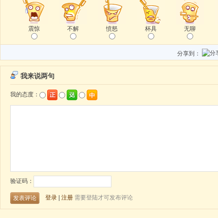
震惊
不解
愤怒
杯具
无聊
分享到：