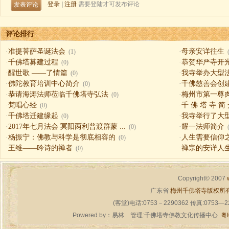
评论排行
·
准提菩萨圣诞法会
·
母亲安详往生
(1)
·
千佛塔募建过程
·
恭贺华严寺开
(0)
·
醒世歌 ——了情篇
·
我寺举办大型
(0)
·
佛陀教育培训中心简介
·
千佛慈善会创
(0)
·
恭请海涛法师莅临千佛塔寺弘法
·
梅州市第一尊
(0)
·
梵唱心经
·
千 佛 塔 寺 简
(0)
·
千佛塔迁建缘起
·
我寺举行了大
(0)
·
2017年七月法会 冥阳两利普渡群蒙 ...
·
耀一法师简介
(0)
·
杨振宁：佛教与科学是彻底相容的
·
人生需要信仰之一（
(0)
·
王维——吟诗的禅者
·
禅宗的安详人
(0)
Copyright© 2007
广东省
梅州千佛塔寺版权所
(客堂)电话:0753－2290362 传真:0753—
Powered by：
易林
管理:千佛塔寺佛教文化传播中心
粤I