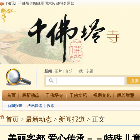
[法讯]
千佛塔寺阅藏堂周末阅藏报名通知
[法讯]
清明节祭祖报恩地藏法会
[法讯]
本寺方丈上明下慧尼和尚开讲《六祖坛经》
[法讯]
2015-3-26师父于法堂对大众的开示
[法讯]
广东千佛塔寺云门佛学院女众部 2016年招生简章
[法讯]
恭请海涛法师莅临千佛塔寺弘法
[法讯]
2014年七月大法会 祈福息灾地藏七 冥阳两利普渡群蒙盂兰盆
[法讯]
千佛塔寺云门佛学院女众部2014年招生简章
[法讯]
千佛塔寺兴建佛学院综合大楼缘起
[法讯]
共赴华藏世界 进入最后七天倒计时 殊胜华严法会 快快同享富贵庄严海
新闻
|
图片
|
音乐
|
下载
|
专题
首页
最新动态
千佛塔寺
千佛文苑
禅宗文化
般若智慧
新闻报道
|
法讯快递
|
搜索
首页
>
最新动态
>
新闻报道
> 正文
美丽客都 爱心传承－－特殊儿