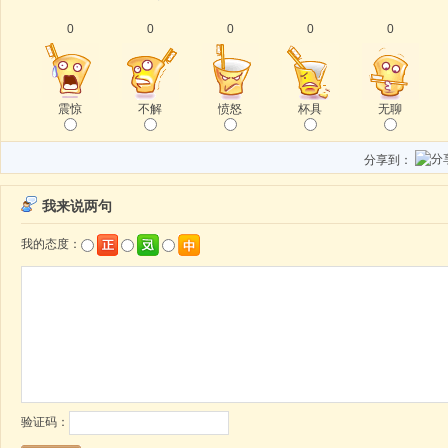
0
0
0
0
0
震惊
不解
愤怒
杯具
无聊
分享到：