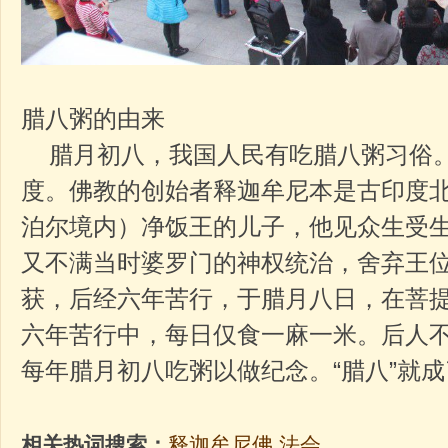
腊八粥的由来
腊月初八，我国人民有吃腊八粥习俗。
度。佛教的创始者释迦牟尼本是古印度
泊尔境内）净饭王的儿子，他见众生受
又不满当时婆罗门的神权统治，舍弃王
获，后经六年苦行，于腊月八日，在菩
六年苦行中，每日仅食一麻一米。后人
每年腊月初八吃粥以做纪念。“腊八”就成
相关热词搜索：
释迦牟尼佛
法会