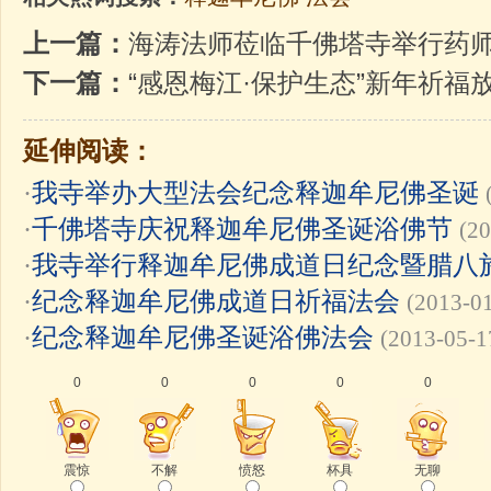
上一篇：
海涛法师莅临千佛塔寺举行药
下一篇：
“感恩梅江·保护生态”新年祈福
延伸阅读：
·
我寺举办大型法会纪念释迦牟尼佛圣诞
·
千佛塔寺庆祝释迦牟尼佛圣诞浴佛节
(20
·
我寺举行释迦牟尼佛成道日纪念暨腊八
·
纪念释迦牟尼佛成道日祈福法会
(2013-0
·
纪念释迦牟尼佛圣诞浴佛法会
(2013-05-1
0
0
0
0
0
震惊
不解
愤怒
杯具
无聊