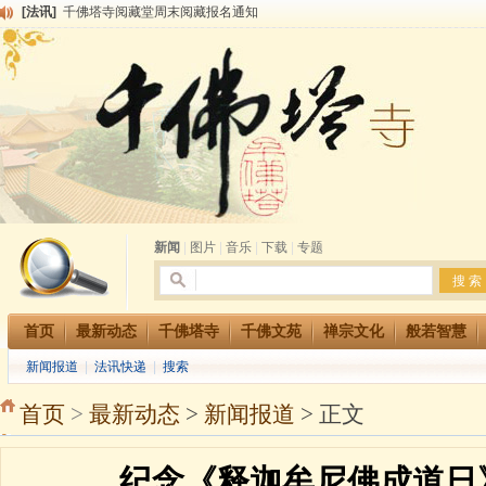
[法讯]
千佛塔寺阅藏堂周末阅藏报名通知
[法讯]
清明节祭祖报恩地藏法会
[法讯]
本寺方丈上明下慧尼和尚开讲《六祖坛经》
[法讯]
2015-3-26师父于法堂对大众的开示
[法讯]
广东千佛塔寺云门佛学院女众部 2016年招生简章
[法讯]
恭请海涛法师莅临千佛塔寺弘法
[法讯]
2014年七月大法会 祈福息灾地藏七 冥阳两利普渡群蒙盂兰盆
[法讯]
千佛塔寺云门佛学院女众部2014年招生简章
[法讯]
千佛塔寺兴建佛学院综合大楼缘起
[法讯]
共赴华藏世界 进入最后七天倒计时 殊胜华严法会 快快同享富贵庄严海
新闻
|
图片
|
音乐
|
下载
|
专题
首页
最新动态
千佛塔寺
千佛文苑
禅宗文化
般若智慧
新闻报道
|
法讯快递
|
搜索
首页
>
最新动态
>
新闻报道
> 正文
纪念《释迦牟尼佛成道日