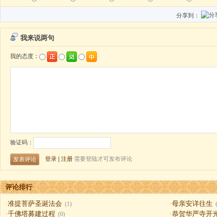
分享到：
评论排行
·
准提菩萨圣诞法会
·
母亲安详往生
(1)
·
千佛塔募建过程
·
恭贺华严寺开
(0)