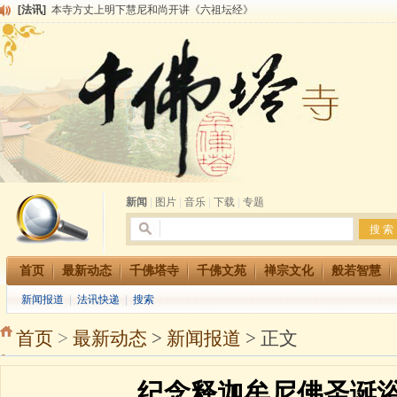
[法讯]
2015-3-26师父于法堂对大众的开示
[法讯]
广东千佛塔寺云门佛学院女众部 2016年招生简章
[法讯]
恭请海涛法师莅临千佛塔寺弘法
[法讯]
2014年七月大法会 祈福息灾地藏七 冥阳两利普渡群蒙盂兰盆
[法讯]
千佛塔寺云门佛学院女众部2014年招生简章
[法讯]
千佛塔寺兴建佛学院综合大楼缘起
[法讯]
共赴华藏世界 进入最后七天倒计时 殊胜华严法会 快快同享富贵庄严海
[法讯]
千佛塔寺阅藏堂周末阅藏报名通知
[法讯]
清明节祭祖报恩地藏法会
新闻
|
图片
|
音乐
|
下载
|
专题
首页
最新动态
千佛塔寺
千佛文苑
禅宗文化
般若智慧
新闻报道
|
法讯快递
|
搜索
首页
>
最新动态
>
新闻报道
> 正文
纪念释迦牟尼佛圣诞