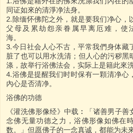
1.浴佛是藉外在的佛來洗涤我们內在的
同证如來的清淨净法身。
2.除缅怀佛陀之外，就是要我们净心，
父母及累劫怨亲眷属早离厄难，使
海。
3.今日社会人心不古，平常我們身体藏
脏了也可以用水洗清；但人心的污秽黑
涤，故举行浴佛法会，实际上是籍此來
4.浴佛是提醒我们时时保有一顆清净心
內心是否清净。
浴佛的功德
《灌洗佛形像经》中载︰「诸善男子善
念佛无量功德之力，浴佛形像如佛在
数。」但愿佛子的一念真诚，都能为未來