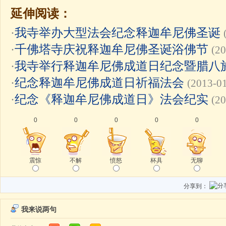
延伸阅读：
·
我寺举办大型法会纪念释迦牟尼佛圣诞
·
千佛塔寺庆祝释迦牟尼佛圣诞浴佛节
(20
·
我寺举行释迦牟尼佛成道日纪念暨腊八
·
纪念释迦牟尼佛成道日祈福法会
(2013-0
·
纪念《释迦牟尼佛成道日》法会纪实
(20
0
0
0
0
0
震惊
不解
愤怒
杯具
无聊
分享到：