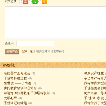
评论排行
·
准提菩萨圣诞法会
·
母亲安详往生
(1)
·
千佛塔募建过程
·
恭贺华严寺开
(0)
·
醒世歌 ——了情篇
·
我寺举办大型
(0)
·
佛陀教育培训中心简介
·
千佛慈善会创
(0)
·
恭请海涛法师莅临千佛塔寺弘法
·
梅州市第一尊
(0)
·
梵唱心经
·
千 佛 塔 寺 简
(0)
·
千佛塔迁建缘起
·
我寺举行了大
(0)