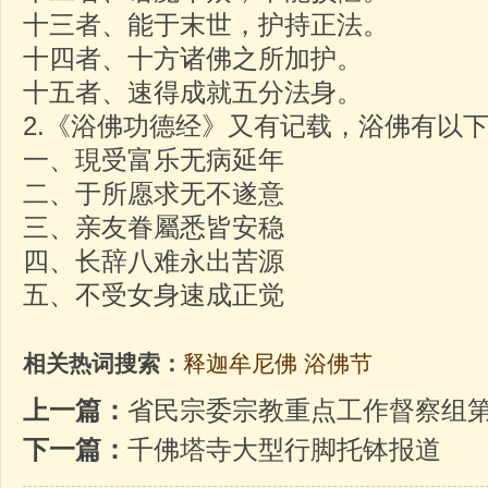
十三者、能于末世，护持正法。
十四者、十方诸佛之所加护。
十五者、速得成就五分法身。
2.《浴佛功德经》又有记载，浴佛有
一、現受富乐无病延年
二、于所愿求无不遂意
三、亲友眷屬悉皆安稳
四、长辞八难永出苦源
五、不受女身速成正觉
相关热词搜索：
释迦牟尼佛
浴佛节
上一篇：
省民宗委宗教重点工作督察组
下一篇：
千佛塔寺大型行脚托钵报道