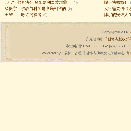
·
2017年七月法会 冥阳两利普渡群蒙 ...
·
耀一法师简介
(0)
·
杨振宁：佛教与科学是彻底相容的
·
人生需要信仰之一（
(0)
·
王维——吟诗的禅者
·
禅宗的安详人
(0)
Copyright© 2007
广东省
梅州千佛塔寺版权所
(客堂)电话:0753－2290362 传真:0753—
Powered by：
易林
管理:千佛塔寺佛教文化传播中心
粤I