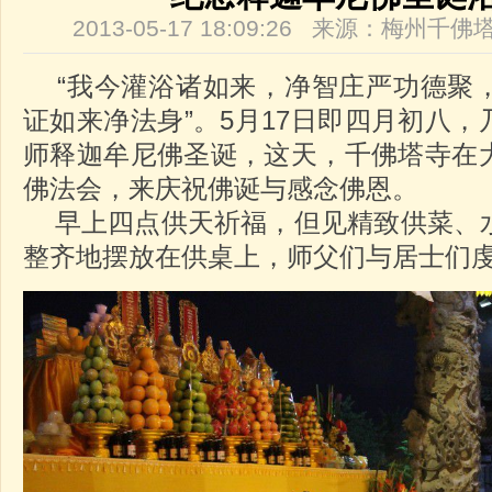
2013-05-17 18:09:26 来源：梅州
“我今灌浴诸如来，净智庄严功德聚
证如来净法身”。5月17日即四月初八
师释迦牟尼佛圣诞，这天，千佛塔寺在
佛法会，来庆祝佛诞与感念佛恩。
早上四点供天祈福，但见精致供菜、
整齐地摆放在供桌上，师父们与居士们