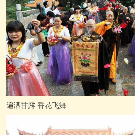
遍洒甘露 香花飞舞