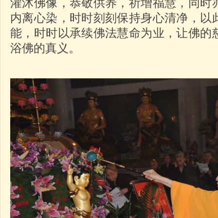
灌沐佛像，恭敬供养，祈增福慧，同时
内离心染，时时刻刻保持身心清净，以
能，时时以承续佛法慧命为业，让佛的
浴佛的真义。