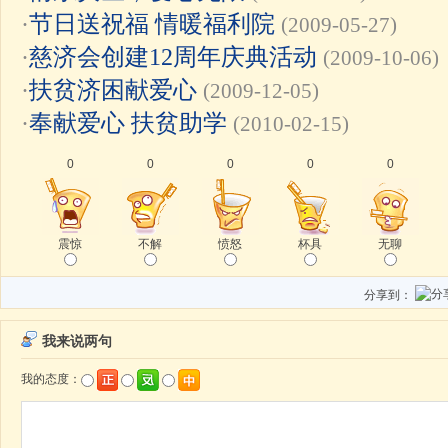
·
节日送祝福 情暖福利院
(2009-05-27)
·
慈济会创建12周年庆典活动
(2009-10-06)
·
扶贫济困献爱心
(2009-12-05)
·
奉献爱心 扶贫助学
(2010-02-15)
0
0
0
0
0
震惊
不解
愤怒
杯具
无聊
分享到：