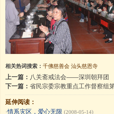
相关热词搜索：
千佛慈善会
汕头慈恩寺
上一篇：
八关斋戒法会——深圳朝拜团
下一篇：
省民宗委宗教重点工作督察组
延伸阅读：
·
情系灾区，爱心无限
(2008-05-14)