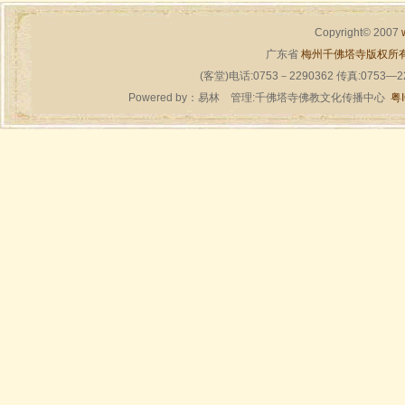
Copyright© 2007
广东省
梅州千佛塔寺版权所
(客堂)电话:0753－2290362 传真:0753—
Powered by：
易林
管理:千佛塔寺佛教文化传播中心
粤I