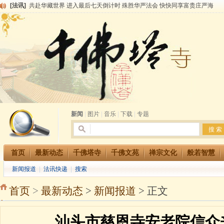
[法讯]
共赴华藏世界 进入最后七天倒计时 殊胜华严法会 快快同享富贵庄严海
[法讯]
千佛塔寺阅藏堂周末阅藏报名通知
[法讯]
清明节祭祖报恩地藏法会
[法讯]
本寺方丈上明下慧尼和尚开讲《六祖坛经》
[法讯]
2015-3-26师父于法堂对大众的开示
[法讯]
广东千佛塔寺云门佛学院女众部 2016年招生简章
[法讯]
恭请海涛法师莅临千佛塔寺弘法
[法讯]
2014年七月大法会 祈福息灾地藏七 冥阳两利普渡群蒙盂兰盆
[法讯]
千佛塔寺云门佛学院女众部2014年招生简章
[法讯]
千佛塔寺兴建佛学院综合大楼缘起
新闻
|
图片
|
音乐
|
下载
|
专题
首页
最新动态
千佛塔寺
千佛文苑
禅宗文化
般若智慧
新闻报道
|
法讯快递
|
搜索
首页
>
最新动态
>
新闻报道
> 正文
汕头市慈恩寺安老院信众