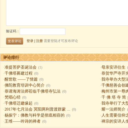
评论排行
·
准提菩萨圣诞法会
·
母亲安详往生
(1)
·
千佛塔募建过程
·
恭贺华严寺开
(0)
·
醒世歌 ——了情篇
·
我寺举办大型
(0)
·
佛陀教育培训中心简介
·
千佛慈善会创
(0)
·
恭请海涛法师莅临千佛塔寺弘法
·
梅州市第一尊
(0)
·
梵唱心经
·
千 佛 塔 寺 简
(0)
·
千佛塔迁建缘起
·
我寺举行了大
(0)
·
2017年七月法会 冥阳两利普渡群蒙 ...
·
耀一法师简介
(0)
·
杨振宁：佛教与科学是彻底相容的
·
人生需要信仰之一（
(0)
·
王维——吟诗的禅者
·
禅宗的安详人
(0)