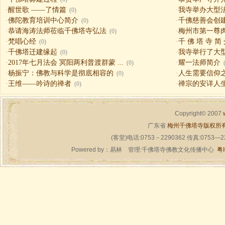
·
醒世歌 ——了情篇
·
我寺举办大型
(0)
·
佛陀教育培训中心简介
·
千佛慈善会创
(0)
·
恭请海涛法师莅临千佛塔寺弘法
·
梅州市第一尊
(0)
·
梵唱心经
·
千 佛 塔 寺 简
(0)
·
千佛塔迁建缘起
·
我寺举行了大
(0)
·
2017年七月法会 冥阳两利普渡群蒙 ...
·
耀一法师简介
(0)
·
杨振宁：佛教与科学是彻底相容的
·
人生需要信仰之一（
(0)
·
王维——吟诗的禅者
·
禅宗的安详人
(0)
Copyright© 2007
广东省
梅州千佛塔寺版权所
(客堂)电话:0753－2290362 传真:0753—
Powered by：
易林
管理:千佛塔寺佛教文化传播中心
粤I