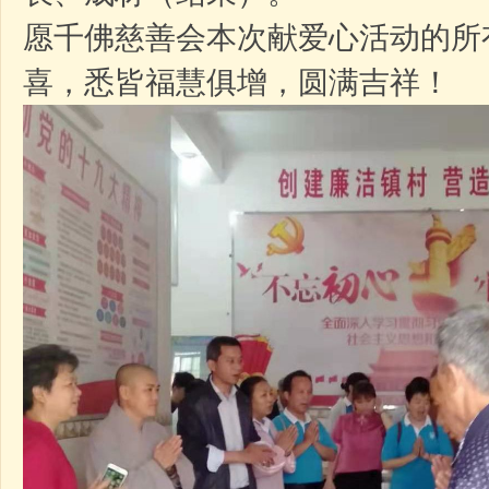
愿千佛慈善会本次献爱心活动的所
喜，悉皆福慧俱增，圆满吉祥！