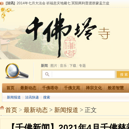
[法讯]
2014年七月大法会 祈福息灾地藏七 冥阳两利普渡群蒙盂兰盆
[法讯]
千佛塔寺云门佛学院女众部2014年招生简章
[法讯]
千佛塔寺兴建佛学院综合大楼缘起
[法讯]
共赴华藏世界 进入最后七天倒计时 殊胜华严法会 快快同享富贵庄严海
[法讯]
千佛塔寺阅藏堂周末阅藏报名通知
[法讯]
清明节祭祖报恩地藏法会
[法讯]
本寺方丈上明下慧尼和尚开讲《六祖坛经》
[法讯]
2015-3-26师父于法堂对大众的开示
[法讯]
广东千佛塔寺云门佛学院女众部 2016年招生简章
[法讯]
恭请海涛法师莅临千佛塔寺弘法
新闻
|
图片
|
音乐
|
下载
|
专题
首页
最新动态
千佛塔寺
千佛文苑
禅宗文化
般若智慧
新闻报道
|
法讯快递
|
搜索
首页
>
最新动态
>
新闻报道
> 正文
【千佛新闻】2021年4月千佛