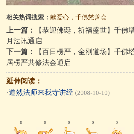
相关热词搜索：
献爱心，千佛慈善会
上一篇：
【恭迎佛诞，祈福盛世】千佛塔
月法讯通启
下一篇：
【百日楞严，金刚道场】千佛塔
居楞严共修法会通启
延伸阅读：
·
道然法师来我寺讲经
(2008-10-10)
0
0
0
0
0