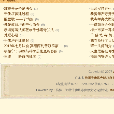
·
准提菩萨圣诞法会
·
母亲安详往生
(1)
·
千佛塔募建过程
·
恭贺华严寺开
(0)
·
醒世歌 ——了情篇
·
我寺举办大型
(0)
·
佛陀教育培训中心简介
·
千佛慈善会创
(0)
·
恭请海涛法师莅临千佛塔寺弘法
·
梅州市第一尊
(0)
·
梵唱心经
·
千 佛 塔 寺 简
(0)
·
千佛塔迁建缘起
·
我寺举行了大
(0)
·
2017年七月法会 冥阳两利普渡群蒙 ...
·
耀一法师简介
(0)
·
杨振宁：佛教与科学是彻底相容的
·
人生需要信仰之一（
(0)
·
王维——吟诗的禅者
·
禅宗的安详人
(0)
Copyright© 2007
广东省
梅州千佛塔寺版权所
(客堂)电话:0753－2290362 传真:0753—
Powered by：
易林
管理:千佛塔寺佛教文化传播中心
粤I