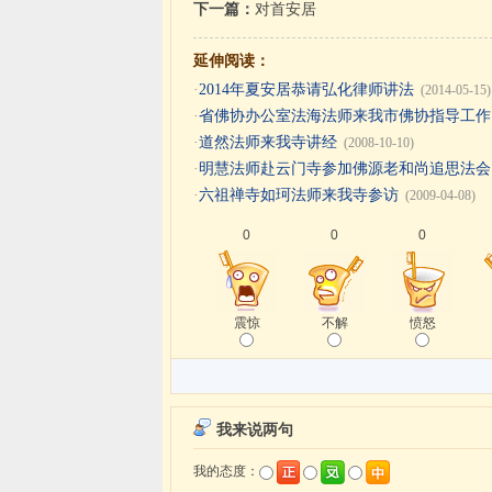
下一篇：
对首安居
延伸阅读：
·
2014年夏安居恭请弘化律师讲法
(2014-05-15)
·
省佛协办公室法海法师来我市佛协指导工作
·
道然法师来我寺讲经
(2008-10-10)
·
明慧法师赴云门寺参加佛源老和尚追思法会
·
六祖禅寺如珂法师来我寺参访
(2009-04-08)
0
0
0
震惊
不解
愤怒