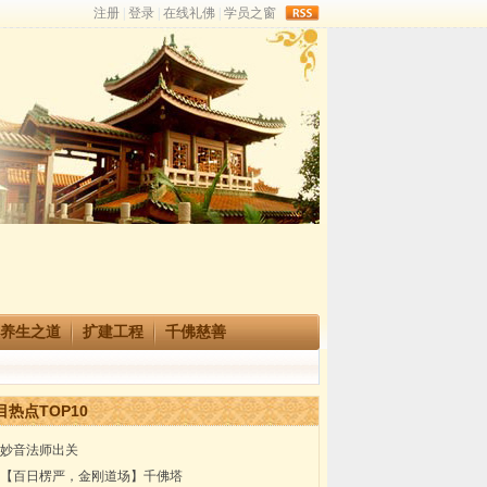
rss
养生之道
扩建工程
千佛慈善
目热点TOP10
妙音法师出关
【百日楞严，金刚道场】千佛塔