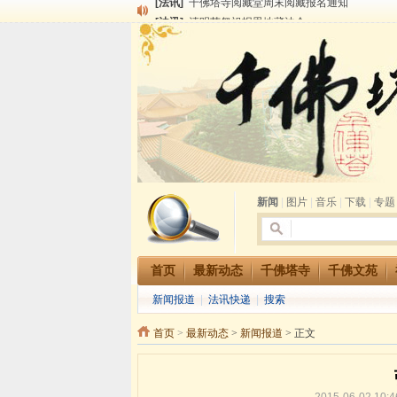
[法讯]
清明节祭祖报恩地藏法会
[法讯]
本寺方丈上明下慧尼和尚开讲《六祖坛经》
[法讯]
2015-3-26师父于法堂对大众的开示
[法讯]
广东千佛塔寺云门佛学院女众部 2016年招
[法讯]
恭请海涛法师莅临千佛塔寺弘法
[法讯]
2014年七月大法会 祈福息灾地藏七 冥阳
[法讯]
千佛塔寺云门佛学院女众部2014年招生简章
[法讯]
千佛塔寺兴建佛学院综合大楼缘起
[法讯]
共赴华藏世界 进入最后七天倒计时 殊胜华严
[法讯]
千佛塔寺阅藏堂周末阅藏报名通知
新闻
|
图片
|
音乐
|
下载
|
专题
首页
最新动态
千佛塔寺
千佛文苑
新闻报道
|
法讯快递
|
搜索
首页
>
最新动态
>
新闻报道
> 正文