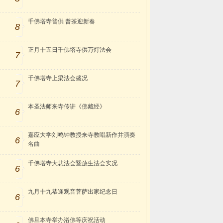
千佛塔寺普供 普茶迎新春
8
正月十五日千佛塔寺供万灯法会
7
千佛塔寺上梁法会盛况
7
本圣法师来寺传讲《佛藏经》
6
嘉应大学刘鸣钟教授来寺教唱新作并演奏
6
名曲
千佛塔寺大悲法会暨放生法会实况
6
九月十九恭逢观音菩萨出家纪念日
6
佛旦本寺举办浴佛等庆祝活动