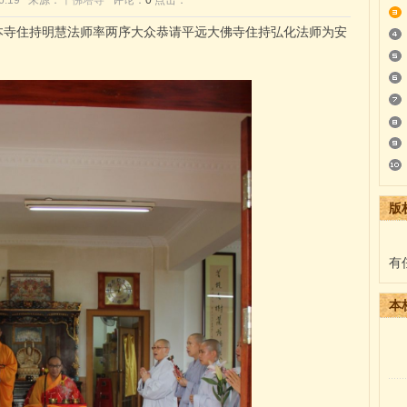
:46:19 来源：
千佛塔寺
评论：
0
点击：
本寺住持明慧法师率两序大众恭请平远大佛寺住持弘化法师为安
版
有
本