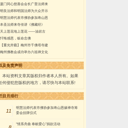
厦门同心慈善会会长广普法师来
明良法师和明国法师为大众开示
明慧法师代表市佛协参加寿山恩
本圣法师来寺传讲《佛藏经》
天上莲花地上莲花 ——油岩古
忏悔感恩，皈命念佛
【重光卅载】梅州市千佛塔寺建
梅州佛教会成功举办六祖禅文化
权及免责声明
本站资料文章其版权归作者本人所有。如果
任何侵犯您版权的地方，请尽快与本站联系!
栏目月排行
明慧法师代表市佛协参加寿山恩缘禅寺筹
11
委会挂牌仪式
“情系舟曲 奉献爱心”捐款活动
8