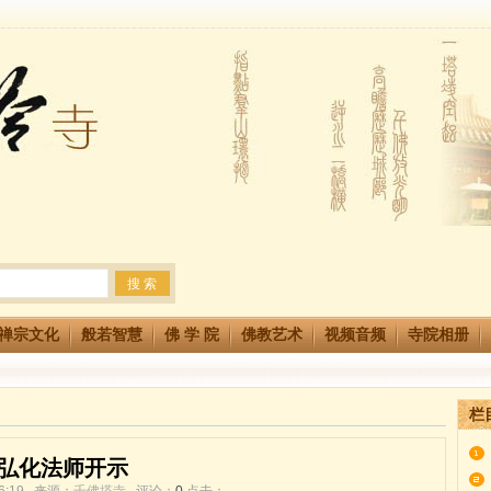
生简章
两利普渡群蒙盂兰盆
法会 快快同享富贵庄严海
禅宗文化
般若智慧
佛 学 院
佛教艺术
视频音频
寺院相册
栏
弘化法师开示