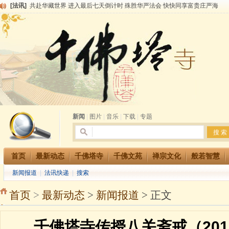
[法讯]
共赴华藏世界 进入最后七天倒计时 殊胜华严法会 快快同享富贵庄严海
[法讯]
千佛塔寺阅藏堂周末阅藏报名通知
[法讯]
清明节祭祖报恩地藏法会
[法讯]
本寺方丈上明下慧尼和尚开讲《六祖坛经》
[法讯]
2015-3-26师父于法堂对大众的开示
[法讯]
广东千佛塔寺云门佛学院女众部 2016年招生简章
[法讯]
恭请海涛法师莅临千佛塔寺弘法
[法讯]
2014年七月大法会 祈福息灾地藏七 冥阳两利普渡群蒙盂兰盆
[法讯]
千佛塔寺云门佛学院女众部2014年招生简章
[法讯]
千佛塔寺兴建佛学院综合大楼缘起
新闻
|
图片
|
音乐
|
下载
|
专题
首页
最新动态
千佛塔寺
千佛文苑
禅宗文化
般若智慧
新闻报道
|
法讯快递
|
搜索
首页
>
最新动态
>
新闻报道
> 正文
千佛塔寺传授八关斋戒（201