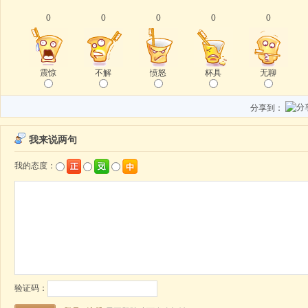
0
0
0
0
0
震惊
不解
愤怒
杯具
无聊
分享到：