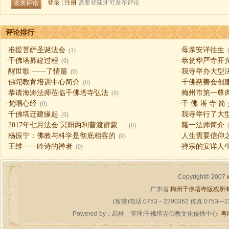
评论排行
·
准提菩萨圣诞法会
·
母亲安详往生
(1)
·
千佛塔募建过程
·
恭贺华严寺开
(0)
·
醒世歌 ——了情篇
·
我寺举办大型
(0)
·
佛陀教育培训中心简介
·
千佛慈善会创
(0)
·
恭请海涛法师莅临千佛塔寺弘法
·
梅州市第一尊
(0)
·
梵唱心经
·
千 佛 塔 寺 简
(0)
·
千佛塔迁建缘起
·
我寺举行了大
(0)
·
2017年七月法会 冥阳两利普渡群蒙 ...
·
耀一法师简介
(0)
·
杨振宁：佛教与科学是彻底相容的
·
人生需要信仰之一（
(0)
·
王维——吟诗的禅者
·
禅宗的安详人
(0)
Copyright© 2007
广东省
梅州千佛塔寺版权所
(客堂)电话:0753－2290362 传真:0753—
Powered by：
易林
管理:千佛塔寺佛教文化传播中心
粤I