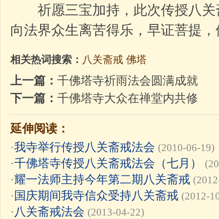
祈愿三宝加持，此次传授八关
向法界众生离苦得乐，早证菩提，
相关热词搜索：
八关斋戒
佛塔
上一篇：
千佛塔寺祈雨法会圆满成就
下一篇：
千佛塔寺大众在禅堂内共修
延伸阅读：
·
我寺举行传授八关斋戒法会
(2010-06-19)
·
千佛塔寺传授八关斋戒法会（七月）
(20
·
耀一法师主持今年第二期八关斋戒
(2012
·
国庆期间我寺信众受持八关斋戒
(2012-1
·
八关斋戒法会
(2013-04-22)