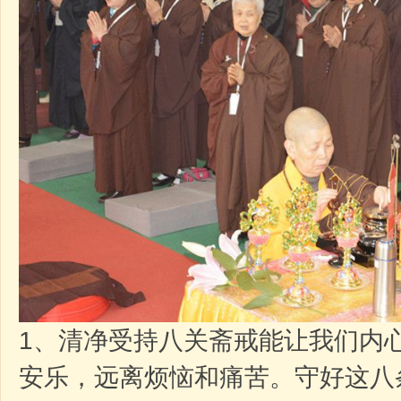
1、清净受持八关斋戒能让我们内
安乐，远离烦恼和痛苦。守好这八