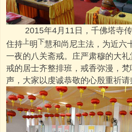
2015年4月11日，千佛塔寺
上
下
住持
明
慧和尚尼主法，为近六
一夜的八关斋戒。庄严肃穆的大礼
戒的居士齐整排班，戒香弥漫，梵
声，大家以虔诚恭敬的心殷重祈请