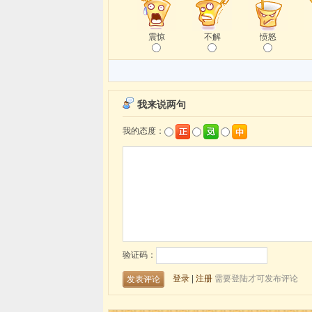
震惊
不解
愤怒