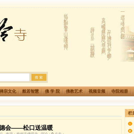
生简章
两利普渡群蒙盂兰盆
法会 快快同享富贵庄严海
禅宗文化
般若智慧
佛 学 院
佛教艺术
视频音频
寺院相册
栏
德会——松口送温暖