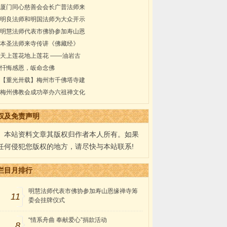
厦门同心慈善会会长广普法师来
明良法师和明国法师为大众开示
明慧法师代表市佛协参加寿山恩
本圣法师来寺传讲《佛藏经》
天上莲花地上莲花 ——油岩古
忏悔感恩，皈命念佛
【重光卅载】梅州市千佛塔寺建
梅州佛教会成功举办六祖禅文化
权及免责声明
本站资料文章其版权归作者本人所有。如果
任何侵犯您版权的地方，请尽快与本站联系!
栏目月排行
明慧法师代表市佛协参加寿山恩缘禅寺筹
11
委会挂牌仪式
“情系舟曲 奉献爱心”捐款活动
8