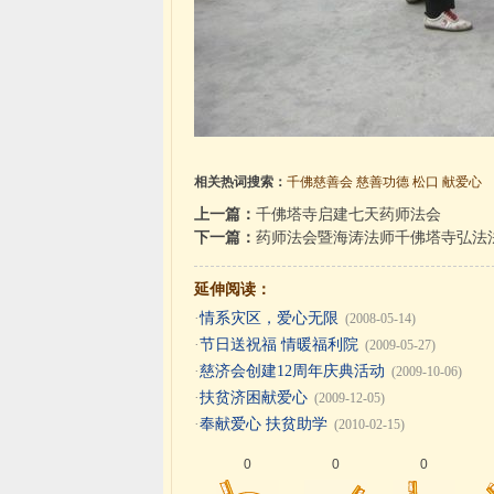
相关热词搜索：
千佛慈善会
慈善功德
松口
献爱心
上一篇：
千佛塔寺启建七天药师法会
下一篇：
药师法会暨海涛法师千佛塔寺弘法
延伸阅读：
·
情系灾区，爱心无限
(2008-05-14)
·
节日送祝福 情暖福利院
(2009-05-27)
·
慈济会创建12周年庆典活动
(2009-10-06)
·
扶贫济困献爱心
(2009-12-05)
·
奉献爱心 扶贫助学
(2010-02-15)
0
0
0