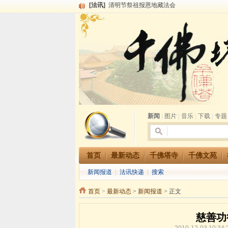
[法讯]
本寺方丈上明下慧尼和尚开讲《六祖坛经》
[法讯]
2015-3-26师父于法堂对大众的开示
[法讯]
广东千佛塔寺云门佛学院女众部 2016年招
[法讯]
恭请海涛法师莅临千佛塔寺弘法
[法讯]
2014年七月大法会 祈福息灾地藏七 冥阳
[法讯]
千佛塔寺云门佛学院女众部2014年招生简章
[法讯]
千佛塔寺兴建佛学院综合大楼缘起
[法讯]
共赴华藏世界 进入最后七天倒计时 殊胜华严
[法讯]
千佛塔寺阅藏堂周末阅藏报名通知
[法讯]
清明节祭祖报恩地藏法会
新闻
|
图片
|
音乐
|
下载
|
专题
首页
最新动态
千佛塔寺
千佛文苑
新闻报道
|
法讯快递
|
搜索
首页
>
最新动态
>
新闻报道
> 正文
慈善功