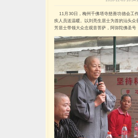
2010-12-03 1
11月30日，梅州千佛塔寺慈善功德会工
疾人员送温暖。以刘亮生居士为首的汕头众
芳居士带领大众念观音菩萨，阿弥陀佛圣号