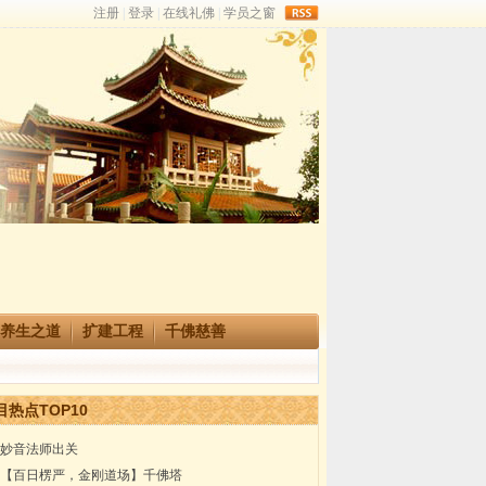
rss
养生之道
扩建工程
千佛慈善
目热点TOP10
妙音法师出关
【百日楞严，金刚道场】千佛塔