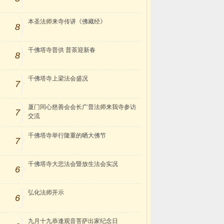
本圣法师来寺传讲《佛藏经》
8
千佛塔寺普供 普茶迎新春
8
千佛塔寺上梁法会盛况
7
厦门同心慈善会会长广普法师来我寺参访
7
交流
千佛塔寺举行隆重的晒大佛节
7
千佛塔寺大悲法会暨放生法会实况
6
弘化法师开示
6
九月十九恭逢观音菩萨出家纪念日