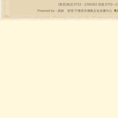
(客堂)电话:0753－2290362 传真:0753—
Powered by：
易林
管理:千佛塔寺佛教文化传播中心
粤I