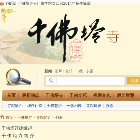
[法讯]
千佛塔寺兴建佛学院综合大楼缘起
[法讯]
共赴华藏世界 进入最后七天倒计时 殊胜华严法会 快快同享富贵庄严海
[法讯]
千佛塔寺阅藏堂周末阅藏报名通知
[法讯]
清明节祭祖报恩地藏法会
[法讯]
本寺方丈上明下慧尼和尚开讲《六祖坛经》
[法讯]
2015-3-26师父于法堂对大众的开示
[法讯]
广东千佛塔寺云门佛学院女众部 2016年招生简章
[法讯]
恭请海涛法师莅临千佛塔寺弘法
[法讯]
2014年七月大法会 祈福息灾地藏七 冥阳两利普渡群蒙盂兰盆
新闻
|
图片
|
音乐
|
下载
|
专题
首页
最新动态
千佛塔寺
千佛文苑
禅宗文化
般若智慧
寺院简介
|
现任住持
|
千佛慈济
|
一脉相传
|
寺院建设
|
搜索
首页
>
千佛塔寺
>
寺院简介
> 列表
·
千佛塔迁建缘起
·
千 佛 塔 寺 简 介