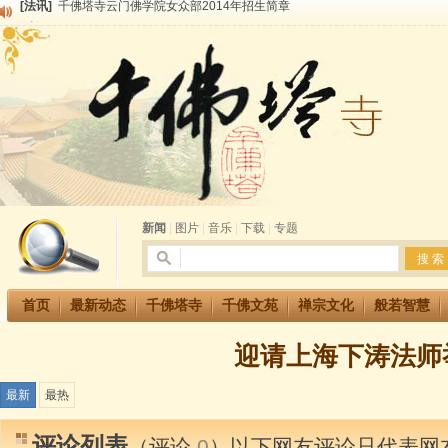
[法讯]
千佛塔寺兴建佛学院综合大楼缘起
[法讯]
共赴华藏世界 进入最后七天倒计时 殊胜华严法会 快快同享富贵庄严海
[法讯]
千佛塔寺阅藏堂周末阅藏报名通知
[法讯]
清明节祭祖报恩地藏法会
[法讯]
本寺方丈上明下慧尼和尚开讲《六祖坛经》
[法讯]
2015-3-26师父于法堂对大众的开示
[法讯]
广东千佛塔寺云门佛学院女众部 2016年招生简章
[法讯]
恭请海涛法师莅临千佛塔寺弘法
[法讯]
2014年七月大法会 祈福息灾地藏七 冥阳两利普渡群蒙盂兰盆
[法讯]
千佛塔寺云门佛学院女众部2014年招生简章
新闻
|
图片
|
音乐
|
下载
|
专题
首页
最新动态
千佛塔寺
千佛文苑
禅宗文化
般若智慧
迎请上海下涛法师
最新
最热
评论列表
（评论
0
）以下网友评论只代表网