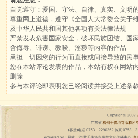
自觉遵守：爱国、守法、自律、真实、文明
尊重网上道德，遵守《全国人大常委会关于
及中华人民共和国其他各项有关法律法规
严禁发表危害国家安全，破坏民族团结、国
含侮辱、诽谤、教唆、淫秽等内容的作品
承担一切因您的行为而直接或间接导致的民
您在本站评论发表的作品，本站有权在网站
删除
参与本评论即表明您已经阅读并接受上述条
Copyright© 2007
广东省
梅州千佛塔寺版权所
(客堂)电话:0753－2290362 传真:0753—
Powered by：
易林
管理:千佛塔寺佛教文化传播中心
粤I